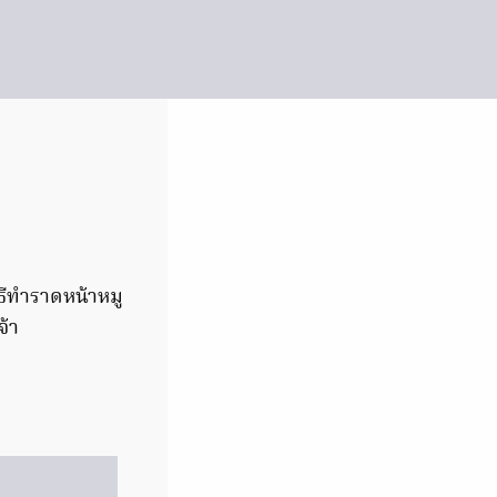
วิธีทำราดหน้าหมู
จ้า