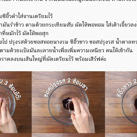
บซีอิ๊วดำใส่จานเตรียมไว้
น้ำมันรำข้าว ตามด้วยกระเทียมสับ ผัดให้พอหอม ใส่เต้าเจี้ยว
กที่หมักไว้ ผัดให้พอสุก
ลงไป ปรุงรสด้วยซอสหอยนางรม ซีอิ๊วขาว ซอสปรุงรส น้ำตาลทร
 ตามด้วยแป้งมันละลายน้ำเพื่อเพิ่มความเหนียว คนให้เข้ากัน
าราดลงบนเส้นใหญ่ที่ผัดเตรียมไว้ พร้อมเสิร์ฟค่ะ