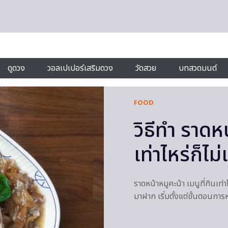
ดูดวง
วอลเปเปอร์เสริมดวง
วัดสวย
บทสวดมนต์
FOOD
วิธีทำ ราดห
เท่าไหร่ก็ไม่เ
ราดหน้าหมูคะน้า เมนูที่กินเท่า
มาฝาก เริ่มตั้งแต่ขั้นตอนการห