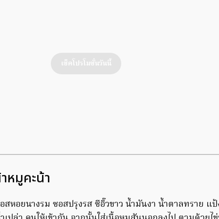
เช็คโปรโมชั่นวันนี้
้าหมูคะน้า
อสหอยนางรม ซอสปรุงรส ซีอิ๊วขาว น้ำมันงา น้ำตาลทราย แป
ำเปล่า คนให้เข้ากัน จากนั้นใส่เนื้อหมูสันนอกลงไป ตามด้วยไข่ข