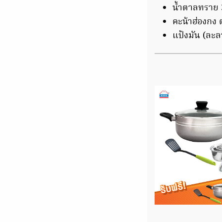
น้ำตาลทราย 3
คะน้าฮ่องกง
แป้งมัน (ละล