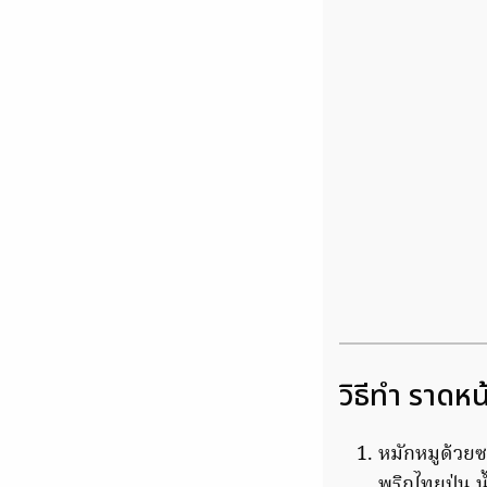
วิธีทำ ราดหน
หมักหมูด้วยซ
พริกไทยป่น น้