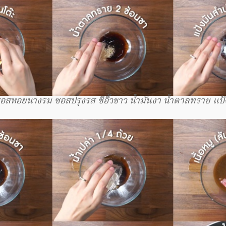
อสหอยนางรม ซอสปรุงรส ซีอิ๊วขาว น้ำมันงา น้ำตาลทราย แป