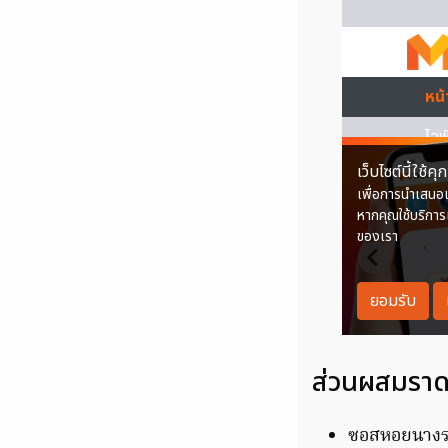
ส่วนผสมราดห
ซอสหอยนางรม