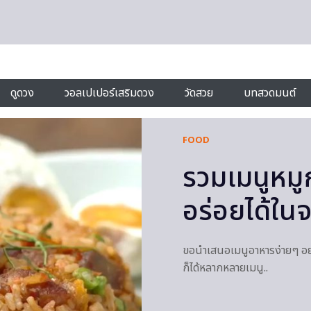
ดูดวง
วอลเปเปอร์เสริมดวง
วัดสวย
บทสวดมนต์
FOOD
รวมเมนูหมู
อร่อยได้ใน
ขอนำเสนอเมนูอาหารง่ายๆ อย่
ก็ได้หลากหลายเมนู..