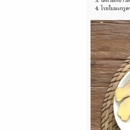
ใส่ถั่วฝักยา
โรยใบมะกรูดซ