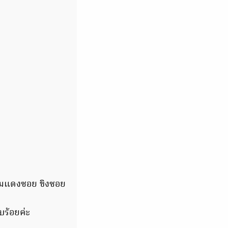
หอมแดงซอย ขิงซอย
บร้อยค่ะ