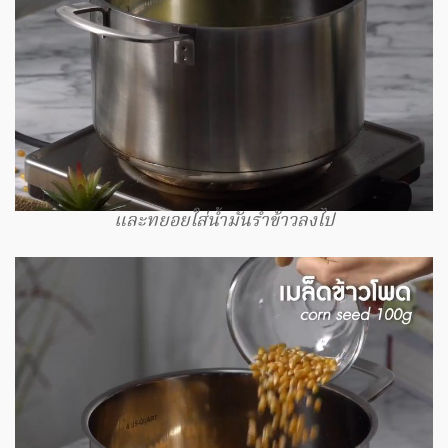
และทยอยใส่น้ำมันรำข้าวลงไป