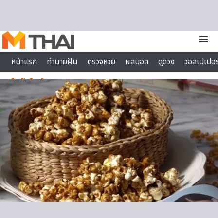
Skip to content
menu
หน้าแรก
ทำนายฝัน
ตรวจหวย
ผลบอล
ดูดวง
วอลเปเปอร
ไลฟ์สไตล์