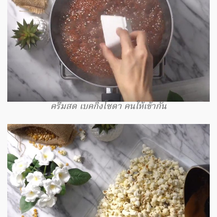
ครีมสด เบคกิ้งโซดา คนให้เข้ากัน