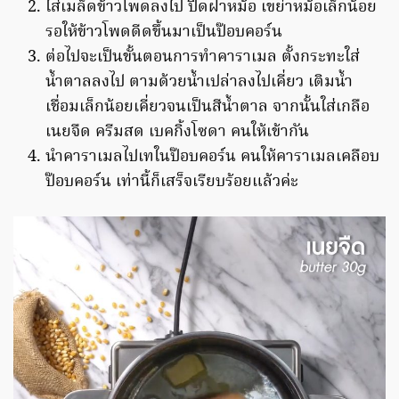
ใส่เมล็ดข้าวโพดลงไป ปิดฝาหม้อ เขย่าหม้อเล็กน้อย
รอให้ข้าวโพดดีดขึ้นมาเป็นป๊อบคอร์น
ต่อไปจะเป็นขั้นตอนการทำคาราเมล ตั้งกระทะใส่
น้ำตาลลงไป ตามด้วยน้ำเปล่าลงไปเคี่ยว เติมน้ำ
เชื่อมเล็กน้อยเคี่ยวจนเป็นสีน้ำตาล จากนั้นใส่เกลือ
เนยจืด ครีมสด เบคกิ้งโซดา คนให้เข้ากัน
นำคาราเมลไปเทในป๊อบคอร์น คนให้คาราเมลเคลือบ
ป๊อบคอร์น เท่านี้ก็เสร็จเรียบร้อยแล้วค่ะ