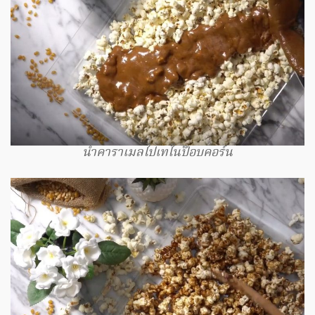
นำคาราเมลไปเทในป๊อบคอร์น