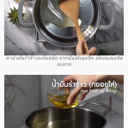
ทาน้ำมันรำข้าวลงในหม้อ จากนั้นใส่เนยจืด ผัดจนเนยจืด
ละลาย