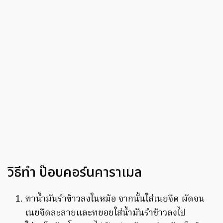
วิธีทำ ป๊อบคอร์นคาราเมล
ทาน้ำมันรำข้าวลงในหม้อ จากนั้นใส่เนยจืด ผัดจน
เนยจืดละลายและทยอยใส่น้ำมันรำข้าวลงไป