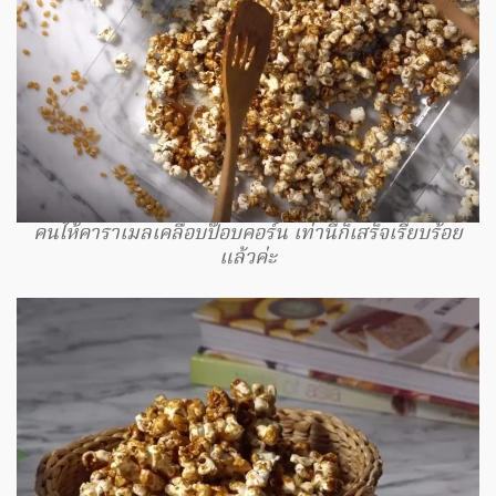
คนให้คาราเมลเคลือบป๊อบคอร์น เท่านี้ก็เสร็จเรียบร้อย
แล้วค่ะ