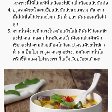
ระหว่างนี้ให้ใส่กะทิที่เหลือลงไปอีกเล็กน้อยแล้วผัดต่อ
ปรุงรสด้วยน้ำตาลปี๊บแล้วผัดส่วนผสมรวมกัน จาก
นั้นใส่เนื้อไก่ส่วนสะโพก เติมน้ำปลา ผัดต่อจนเนื้อไก่
สุก
จากนั้นตั้งกะทิกลางในหม้อแล้วใส่ไก่ที่ผัดไว้ก่อนหน้า
ลงไป คนส่วนผสมในหม้อจนเริ่มเดือดแล้วเติมฟัก
เขียวลงไป ตามด้วยเลือดไก่ก้อน ปรุงรสด้วยน้ำปลา
น้ำตาลปี๊บ ใบมะกรูด คนทุกอย่างรวมกันจากนั้นใส่
พริกชี้ฟ้าแดง ใบโหระพา ก็เสร็จเรียบร้อยแล้วค่ะ