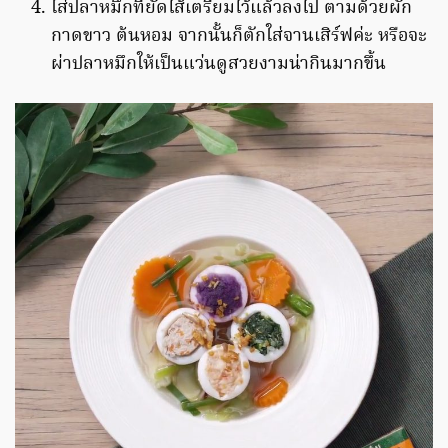
ใส่ปลาหมึกที่ยัดไส้เตรียมไว้แล้วลงไป ตามด้วยผัก
กาดขาว ต้นหอม จากนั้นก็ตักใส่จานเสิร์ฟค่ะ หรือจะ
ผ่าปลาหมึกให้เป็นแว่นดูสวยงามน่ากินมากขึ้น