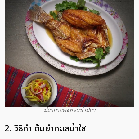
ปลากระพงทอดน้ำปลา
2. วิธีทำ ต้มยำทะเลน้ำใส