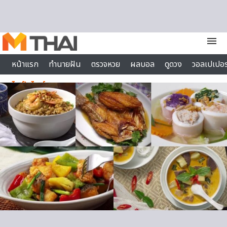
Skip to content
menu
หน้าแรก
ทำนายฝัน
ตรวจหวย
ผลบอล
ดูดวง
วอลเปเปอร
ไลฟ์สไตล์