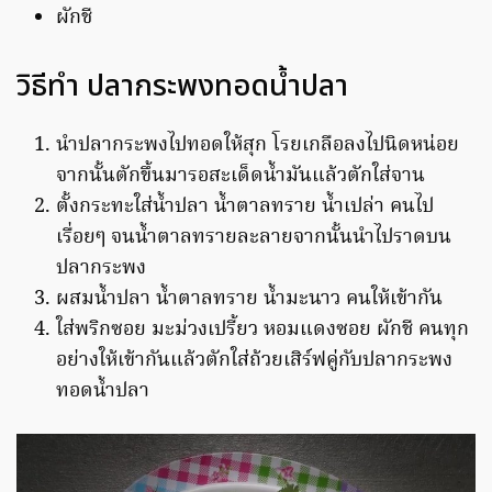
ผักชี
วิธีทำ ปลากระพงทอดน้ำปลา
นำปลากระพงไปทอดให้สุก โรยเกลือลงไปนิดหน่อย
จากนั้นตักขึ้นมารอสะเด็ดน้ำมันแล้วตักใส่จาน
ตั้งกระทะใส่น้ำปลา น้ำตาลทราย น้ำเปล่า คนไป
เรื่อยๆ จนน้ำตาลทรายละลายจากนั้นนำไปราดบน
ปลากระพง
ผสมน้ำปลา น้ำตาลทราย น้ำมะนาว คนให้เข้ากัน
ใส่พริกซอย มะม่วงเปรี้ยว หอมแดงซอย ผักชี คนทุก
อย่างให้เข้ากันแล้วตักใส่ถ้วยเสิร์ฟคู่กับปลากระพง
ทอดน้ำปลา