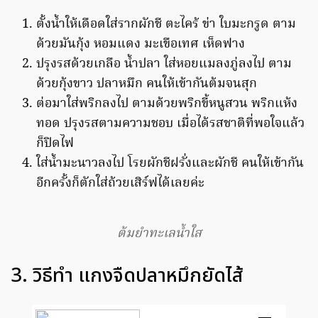
ตั้งน้ำให้เดือดใส่รากผักชี ตะไคร้ ข่า ใบมะกรูด ตาม
ด้วยมันกุ้ง หอมแดง มะเขือเทศ เห็ดฟาง
ปรุงรสด้วยเกลือ น้ำปลา ใส่หอยแมลงภู่ลงไป ตาม
ด้วยกุ้งขาว ปลาหมึก คนให้เข้ากันต้มจนสุก
ต่อมาใส่พริกลงไป ตามด้วยพริกขี้หนูสวน พริกแห้ง
ทอด ปรุงรสตามความชอบ เมื่อได้รสชาติที่พอใจแล้ว
ก็ปิดไฟ
ใส่น้ำมะนาวลงไป โรยผักชีฝรั่งและผักชี คนให้เข้ากัน
อีกครั้งก็ตักใส่ถ้วยเสิร์ฟได้เลยค่ะ
ต้มยำทะเลน้ำใส
3. วิธีทำ แกงจืดปลาหมึกยัดไส้