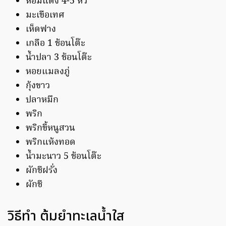
หอมแดง 4-5 หัว
มะเขือเทศ
เห็ดฟาง
เกลือ 1 ช้อนโต๊ะ
น้ำปลา 3 ช้อนโต๊ะ
หอยแมลงภู่
กุ้งขาว
ปลาหมึก
พริก
พริกขี้หนูสวน
พริกแห้งทอด
น้ำมะนาว 5 ช้อนโต๊ะ
ผักชีฝรั่ง
ผักชี
วิธีทำ ต้มยำทะเลน้ำใส