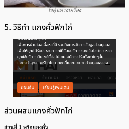
ไข่ตุ๋นทรงเครื่อง
5. วิธีทำ แกงคั่วฟักไก่
ส่วนผสมแกงคั่วฟักไก่
ส่วนที่ 1 พริกแกงคั่ว