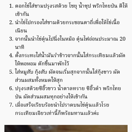
ตอกไข่ใส่ชามปรุงรสด้วย โชยุ น้ำซุป พริกไทยป่น ตีให้
เข้ากัน
นำไข่ไปกรองใส่ชามด้วยกระชอนตาถี่เพื่อให้ไข่เนื้อ
เนียน
จากนั้นนำไข่ตุ๋นไปนึ่งในหม้อ ตุ๋นไฟอ่อนประมาณ 20
นาที
ตั้งกระทะใส่น้ำมันรำข้าวจากนั้นใส่กระเทียมแล้วผัด
ให้พอหอม ตักขึ้นมาพักไว้
ใส่หมูสับ กุ้งสับ ผัดจนเริ่มสุกจากนั้นใส่กุ้งขาว ผัด
ส่วนผสมทั้งหมดให้สุก
ปรุงรสด้วยซีอิ๊วขาว น้ำตาลทราย ซีอิ๊วดำ พริกไทย
ป่น ผัดส่วนผสมทุกอย่างให้เข้ากัน
เมื่อเสร็จเรียบร้อยนำไปราดบนไข่ตุ๋นแล้วโรย
กระเทียมเจียวเท่านี้ก็พร้อมทานแล้วค่ะ