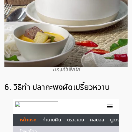
แกงคั่วฟักไก่
6. วิธีทำ ปลากะพงผัดเปรี้ยวหวาน