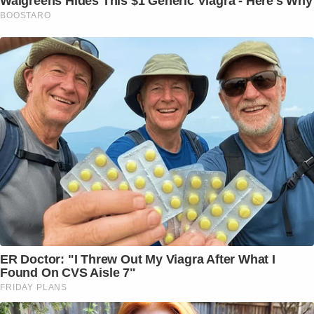
Walgreens Hides This $1 Generic Viagra - Here's Why
BOOSTARO
ER Doctor: "I Threw Out My Viagra After What I
Found On CVS Aisle 7"
FRIDAY PLANS