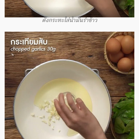
ตั้งกระทะใส่น้ำมันรำข้าว