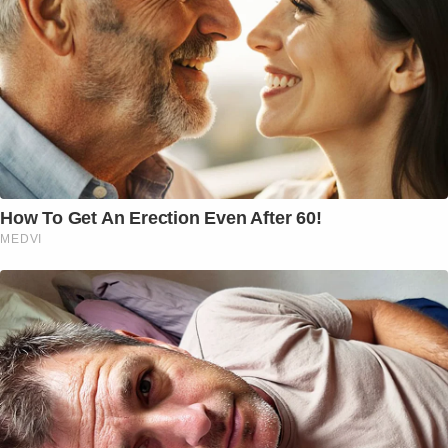
How To Get An Erection Even After 60!
MEDVI