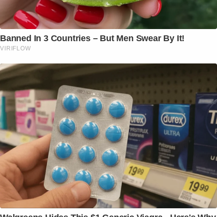
Banned In 3 Countries – But Men Swear By It!
VIRIFLOW