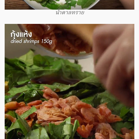
น้ำตาลทราย