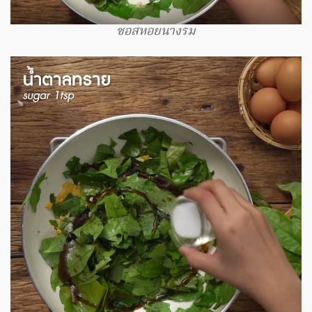
ซอสหอยนางรม