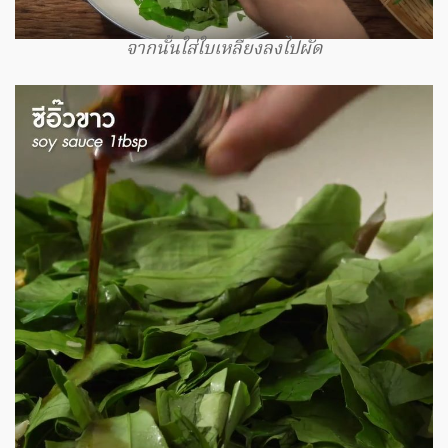
จากนั้นใส่ใบเหลียงลงไปผัด