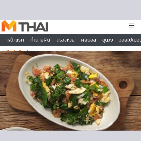
Skip to content
menu
หน้าแรก
ทำนายฝัน
ตรวจหวย
ผลบอล
ดูดวง
วอลเปเปอร
ไลฟ์สไตล์