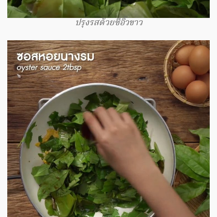
ปรุงรสด้วยซีอิ๊วขาว