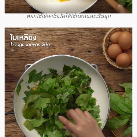
ตอกไข่ใส่ลงไปผัดให้ไข่แตกและเริ่มสุก