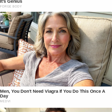
It's Genius
FORGE BODY
Men, You Don't Need Viagra If You Do This Once A
Day
MEDVI