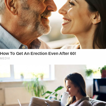
How To Get An Erection Even After 60!
MEDVI