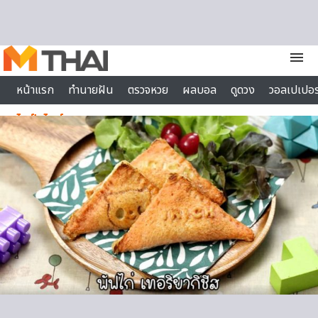
Skip to content
menu
หน้าแรก
ทำนายฝัน
ตรวจหวย
ผลบอล
ดูดวง
วอลเปเปอร
ไลฟ์สไตล์