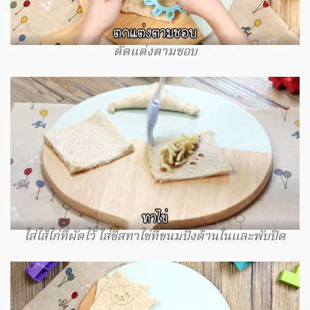
ตัดแต่งตามชอบ
ใส่ไส้ไก่ที่ผัดไว้ ใส่ชีสทาไข่ที่ขนมปังด้านในและพับปิด