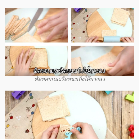
ตัดขอบและรีดขนมปังให้บางลง