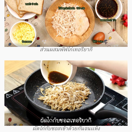
ส่วนผสมพัฟไก่เทอริยากิ
ผัดไก่กับซอสเข้าด้วยกันจนแห้ง