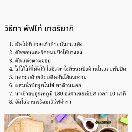
วิธีทำ พัฟไก่ เทอริยากิ
ผัดไก่กับซอสเข้าด้วยกันจนแห้ง
ตัดขอบและรีดขนมปังให้บางลง
ตัดแต่งตามชอบ
ใส่ไส้ไก่ที่ผัดไว้ ใส่ชีสทาไข่ที่ขนมปังด้านในและพับปิด
กดขอบด้วยส้อมติดกันให้สวยงาม
ผสมน้ำบีทรูทในไข่ ทาด้านนอก
นำเข้าอบอุณหภูมิ 180 องศาเซลเซียส เวลา 10 นาที
จัดใส่จานพร้อมเสิร์ฟค่าาา