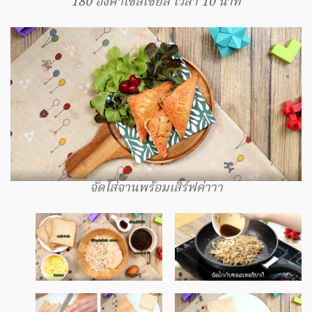
180 องศาเซลเซียส เวลา 10 นาที
จัดใส่จานพร้อมเสิร์ฟค่าาา