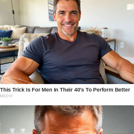
This Trick Is For Men In Their 40's To Perform Better
MEDVI