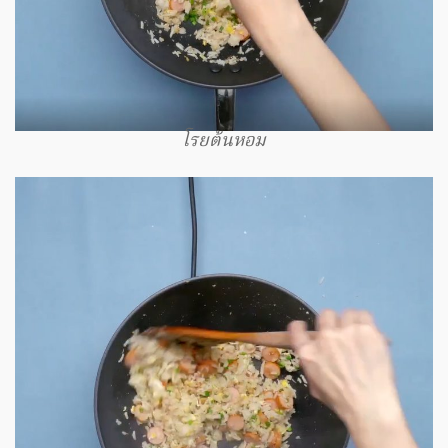
โรยต้นหอม