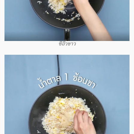
ซีอิ๊วขาว