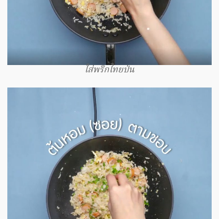
ใส่พริกไทยป่น