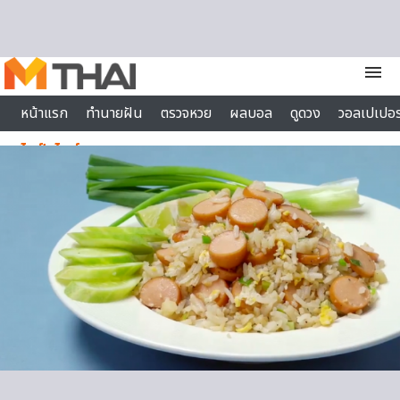
Skip to content
menu
หน้าแรก
ทำนายฝัน
ตรวจหวย
ผลบอล
ดูดวง
วอลเปเปอร
ไลฟ์สไตล์