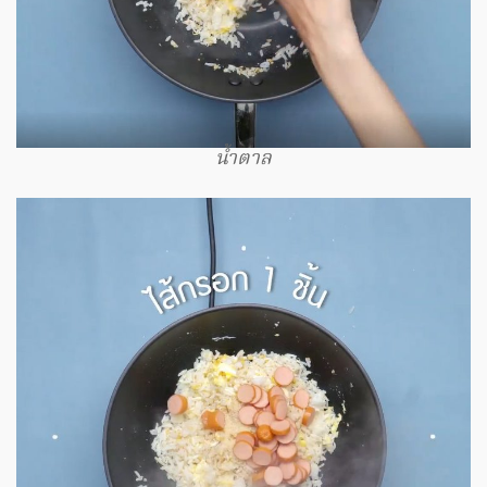
น้ำตาล