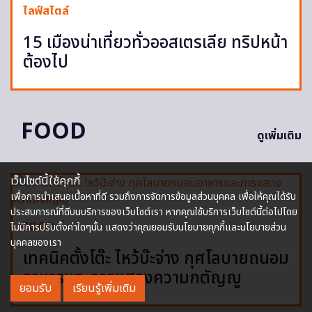
ไลฟ์สไตล์
15 เมืองน่าเที่ยวทั่วออสเตรเลีย ทริปหน้า
ต้องไป
FOOD
ดูเพิ่มเติม
เว็บไซต์นี้ใช้คุกกี้
เพื่อการนำเสนอเนื้อหาที่ดี รวมถึงการจัดการข้อมูลส่วนบุคคล เพื่อให้คุณได้รับ
ประสบการณ์ที่ดีบนบริการของเว็บไซต์เรา หากคุณใช้บริการเว็บไซต์นี้ต่อไปโดย
FOOD
ไม่มีการปรับตั้งค่าใดๆนั้น แสดงว่าคุณยอมรับนโยบายคุกกี้และนโยบายส่วน
บุคคลของเรา
เทคนิคตั้งโต๊ะ ไหว้บ๊ะจ่าง กุศโลบายถนอม
อาหารและการแสดงความกตัญญู
ยอมรับ
เรียนรู้เพิ่มเติม