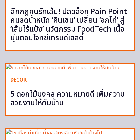
ฉีกกฎคนรักเส้น! ปลดล็อก Pain Point
คนลดน้ำหนัก ‘คินเซน’ เปลี่ยน ‘อกไก่’ สู่
‘เส้นไร้แป้ง’ นวัตกรรม FoodTech เนื้อ
นุ่มตอบโจทย์เทรนด์เฮลตี้
DECOR
5 ดอกไม้มงคล ความหมายดี เพิ่มความ
สวยงามให้กับบ้าน