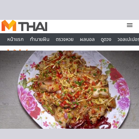
Skip to content
menu
หน้าแรก
ทำนายฝัน
ตรวจหวย
ผลบอล
ดูดวง
วอลเปเปอร
ไลฟ์สไตล์