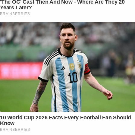
'The OC' Cast Then And Now - Where Are They 20
Years Later?
BRAINBERRIES
10 World Cup 2026 Facts Every Football Fan Should
Know
BRAINBERRIES