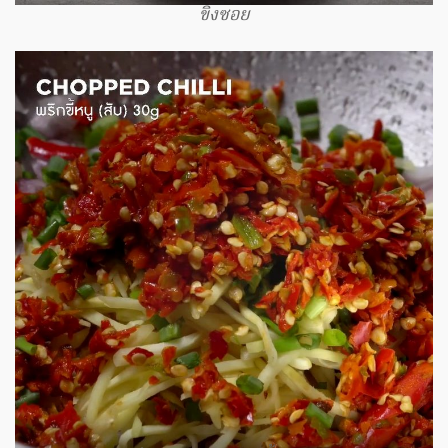
ขิงซอย