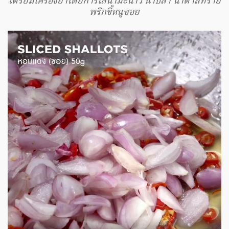
เตรียมเครื่องยำโดยการใส่น้ำมะนาว น้ำปลา น้ำตาลทราย
พริกขี้หนูซอย