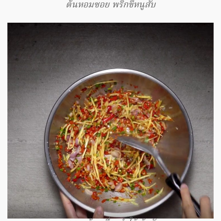
ต้นหอมซอย พริกขี้หนูสับ