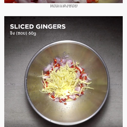
หอมแดงซอย