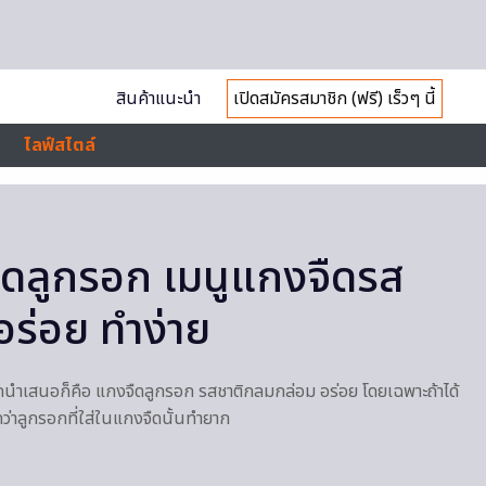
สินค้าแนะนำ
เปิดสมัครสมาชิก (ฟรี) เร็วๆ นี้
ไลฟ์สไตล์
จืดลูกรอก เมนูแกงจืดรส
ร่อย ทำง่าย
ากนำเสนอก็คือ แกงจืดลูกรอก รสชาติกลมกล่อม อร่อย โดยเฉพาะถ้าได้
าลูกรอกที่ใส่ในแกงจืดนั้นทำยาก