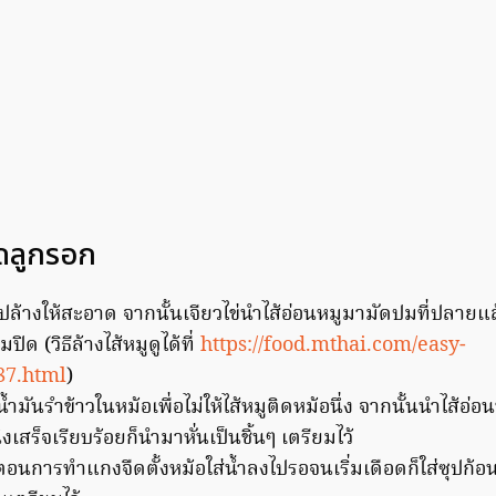
ืดลูกรอก
ไปล้างให้สะอาด จากนั้นเจียวไข่นำไส้อ่อนหมูมามัดปมที่ปลายแ
ปิด (วิธีล้างไส้หมูดูได้ที่
https://food.mthai.com/easy-
7.html
)
าน้ำมันรำข้าวในหม้อเพื่อไม่ให้ไส้หมูติดหม้อนึ่ง จากนั้นนำไส้อ่อ
ึ่งเสร็จเรียบร้อยก็นำมาหั่นเป็นชิ้นๆ เตรียมไว้
นตอนการทำแกงจืดตั้งหม้อใส่น้ำลงไปรอจนเริ่มเดือดก็ใส่ซุปก้อ