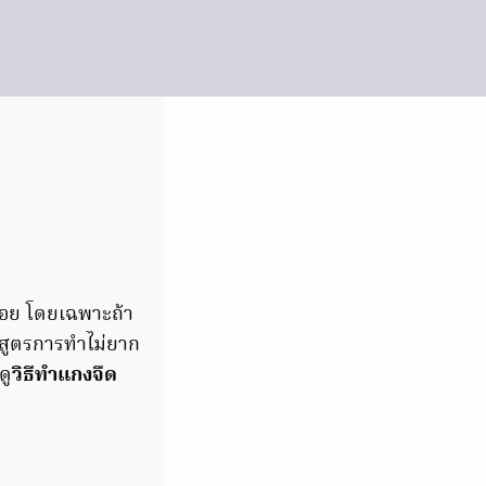
อย โดยเฉพาะถ้า
วสูตรการทำไม่ยาก
ดู
วิธีทำแกงจืด