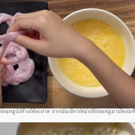
อ่อนหมูไปล้างให้สะอาด จากนั้นเจียวไข่นำไส้อ่อนหมูมามัดปมท