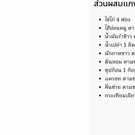
ส่วนผสมแกง
ไข่ไก่ 4 ฟอง
ไส้อ่อนหมู ต
น้ำมันรำข้าว ท
น้ำเปล่า 1 ลิ
ผักกาดขาว ต
ต้นหอม ตาม
ซุปก้อน 1 ก้
แครอท ตามช
คื่นช่าย ตาม
กระเทียมเจี