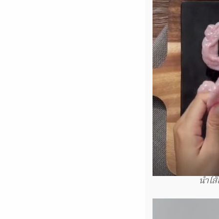
นำไส้