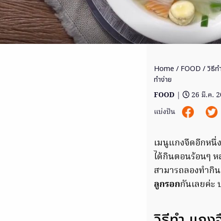
Home
/
FOOD
/ วิธี
ทำง่าย
FOOD
|
26 มี.ค. 
แบ่งปัน
เมนูแกงจืดอีกหนึ่
ได้กินตอนร้อนๆ ห
สามารถลองทำกินเอ
ลูกรอก
กันเลยค่ะ
วิธีทำ แก