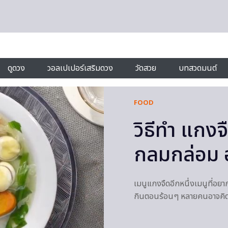
ดูดวง
วอลเปเปอร์เสริมดวง
วัดสวย
บทสวดมนต์
FOOD
วิธีทำ แกง
กลมกล่อม อ
เมนูแกงจืดอีกหนึ่งเมนูที่อย
กินตอนร้อนๆ หลายคนอาจคิดว่