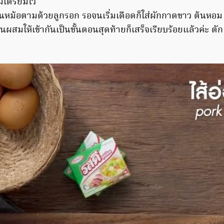
เตรียมไว้
หม้อตามด้วยลูกรอก รอจนเริ่มเดือดก็ใส่ผักกาดขาว ต้นหอม คื
นผสมให้เข้ากันเป็นขั้นตอนสุดท้ายก็เสร็จเรียบร้อยแล้วค่ะ ตั