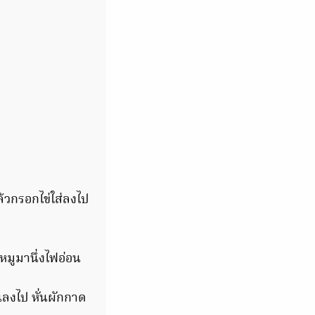
ล้วกรอกไข่ใส่ลงไป
นหมูมานึ่งไฟอ่อน
นลงไป หั่นผักกาด