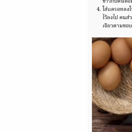
ขาวกับต้นหอม
ใส่แครอทลงใน
ไว้ลงไป คนส่ว
เจียวตามชอบ