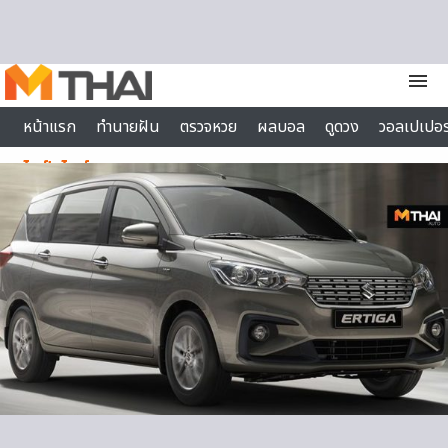
Skip to content
menu
หน้าแรก
ทำนายฝัน
ตรวจหวย
ผลบอล
ดูดวง
วอลเปเปอร
ไลฟ์สไตล์