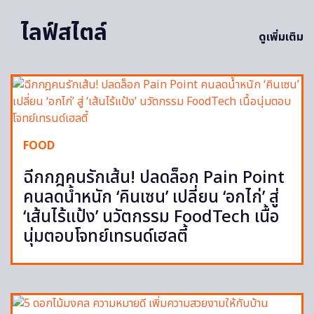
ไลฟ์สไตล์
ดูเพิ่มเติม
FOOD
ฉีกกฎคนรักเส้น! ปลดล็อก Pain Point
คนลดน้ำหนัก ‘คินเซน’ เปลี่ยน ‘อกไก่’ สู่
‘เส้นไร้แป้ง’ นวัตกรรม FoodTech เนื้อ
นุ่มตอบโจทย์เทรนด์เฮลตี้