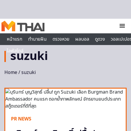
Skip to content
menu
หน้าแรก
ทำนายฝัน
ตรวจหวย
ผลบอล
ดูดวง
วอลเปเปอร
ไลฟ์สไตล์
suzuki
Home
/ suzuki
PR NEWS