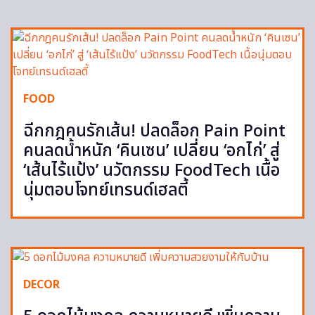
FOOD
ฉีกกฎคนรักเส้น! ปลดล็อก Pain Point
คนลดน้ำหนัก ‘คินเซน’ เปลี่ยน ‘อกไก่’ สู่
‘เส้นไร้แป้ง’ นวัตกรรม FoodTech เนื้อ
นุ่มตอบโจทย์เทรนด์เฮลตี้
DECOR