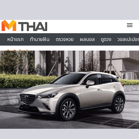
Skip to content
menu
หน้าแรก
ทำนายฝัน
ตรวจหวย
ผลบอล
ดูดวง
วอลเปเปอร
ไลฟ์สไตล์