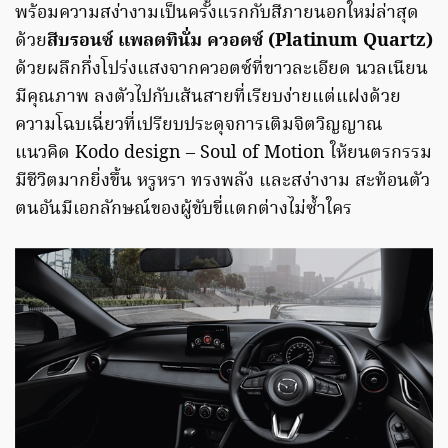
พร้อมความสง่างามเป็นครั้งแรกกับสีภายนอกใหม่ล่าสุด
ด้วย
สีบรอนซ์ แพลตทินั่ม ควอตซ์ (Platinum Quartz)
ด้วยผลึกกึ่งโปร่งแสงจากควอตซ์ที่ขาวละเอียด นวลเนียน
มีคุณภาพ ลงตัวไปกับเส้นสายที่เรียบง่ายแต่แฝงด้วย
ความโฉบเฉี่ยวที่เปรียบประดุจการเติมจิตวิญญาณ
แนวคิด Kodo design – Soul of Motion ให้ยนตรกรรม
มีชีวิตมากยิ่งขึ้น หรูหรา ทรงพลัง และสง่างาม สะท้อนตัว
ตนอันมีเอกลักษณ์ของผู้ขับขี่แตกต่างไม่ซ้ำใคร