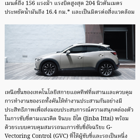
เมนต์ถึง 156 แรงม้า แรงบิดสูงสุด 204 นิวตันเมตร
ประหยัดน้ำมันถึง 16.4 กม.* และเป็นมิตรต่อสิ่งแวดล้อม
เหนือชั้นของเทคโนโลยีสกายแอคทีฟที่ผสานและควบคุม
การทำงานของรถทั้งคันให้ทำงานประสานกันอย่างมี
ประสิทธิภาพเพื่อส่งมอบประสบการณ์ความสนุกคล่องตัว
ในการขับขี่ตามแนวคิด จินบะ อิไต (Jinba Ittai) พร้อม
ด้วยระบบควบคุมสมรรถนะการขับขี่อัจฉริยะ G-
Vectoring Control (GVC) ที่ให้ผู้ขับขี่และรถเป็นหนึ่ง