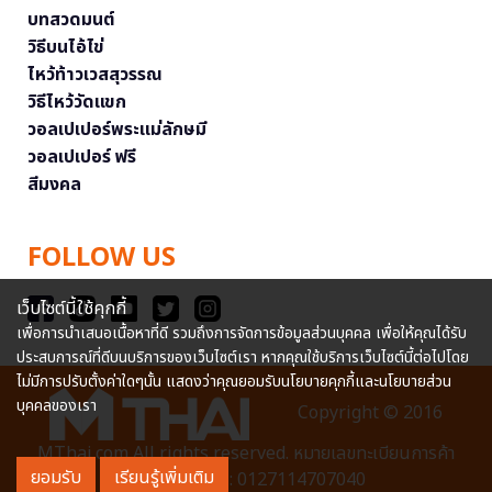
บทสวดมนต์
วิธีบนไอ้ไข่
ไหว้ท้าวเวสสุวรรณ
วิธีไหว้วัดแขก
วอลเปเปอร์พระแม่ลักษมี
วอลเปเปอร์ ฟรี
สีมงคล
FOLLOW US
เว็บไซต์นี้ใช้คุกกี้
เพื่อการนำเสนอเนื้อหาที่ดี รวมถึงการจัดการข้อมูลส่วนบุคคล เพื่อให้คุณได้รับ
ประสบการณ์ที่ดีบนบริการของเว็บไซต์เรา หากคุณใช้บริการเว็บไซต์นี้ต่อไปโดย
ไม่มีการปรับตั้งค่าใดๆนั้น แสดงว่าคุณยอมรับนโยบายคุกกี้และนโยบายส่วน
บุคคลของเรา
Copyright © 2016
MThai.com All rights reserved. หมายเลขทะเบียนการค้า
ยอมรับ
เรียนรู้เพิ่มเติม
อิเล็กทรอนิกส์ : 0127114707040