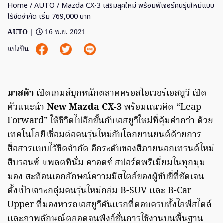
Home
/
AUTO
/ Mazda CX-3 เสริมลุคใหม่ พร้อมฟีเจอร์คนรุ่นใหม่แบบ
ไร้ขีดจำกัด เริ่ม 769,000 บาท
AUTO
|
16 พ.ย. 2021
แบ่งปัน
มาสด้า
เปิดเกมส์บุกหนักตลาดครอสโอเวอร์เอสยูวี เปิด
ตัวแนะนำ
New Mazda CX-3
พร้อมแนวคิด “Leap
Forward” ให้ชีวิตไปอีกขั้นกับเอสยูวีใหม่ที่คุ้มค่ากว่า ด้วย
เทคโนโลยีเชื่อมต่อคนรุ่นใหม่กับโลกยานยนต์ด้วยการ
สื่อสารแบบไร้ขีดจำกัด อีกระดับของสีภายนอกเทรนด์ใหม่
สีบรอนซ์ แพลตทินั่ม ควอตซ์ สปอร์ตพรีเมี่ยมในทุกมุม
มอง สะท้อนเอกลักษณ์ความมีสไตล์ของผู้ขับขี่ที่ชัดเจน
ตั้งเป้าเจาะกลุ่มคนรุ่นใหม่กลุ่ม B-SUV และ B-Car
Upper ที่มองหารถเอสยูวีคันแรกที่ตอบครบทั้งไลฟ์สไตล์
และภาพลักษณ์ตลอดจนฟังก์ชั่นการใช้งานบนพื้นฐาน