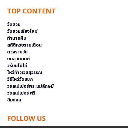
TOP CONTENT
วัดสวย
วัดสวยเชียงใหม่
ทำนายฝัน
สถิติหวยรายเดือน
ดวงรายวัน
บทสวดมนต์
วิธีบนไอ้ไข่
ไหว้ท้าวเวสสุวรรณ
วิธีไหว้วัดแขก
วอลเปเปอร์พระแม่ลักษมี
วอลเปเปอร์ ฟรี
สีมงคล
FOLLOW US