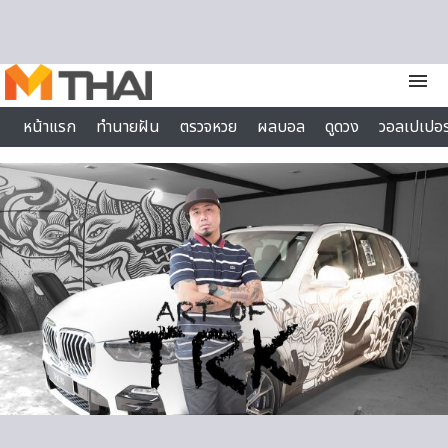
Skip to content
menu
หน้าแรก
ทำนายฝัน
ตรวจหวย
ผลบอล
ดูดวง
วอลเปเปอร
ไลฟ์สไตล์