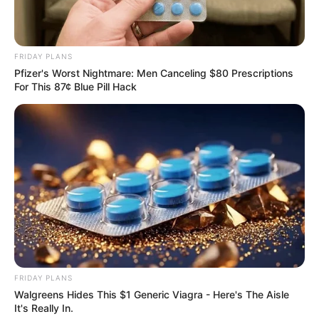
FRIDAY PLANS
Pfizer's Worst Nightmare: Men Canceling $80 Prescriptions
For This 87¢ Blue Pill Hack
Tallest Women On Earth — Their Height Is Jaw-
Dropping
BRAINBERRIES
FRIDAY PLANS
Walgreens Hides This $1 Generic Viagra - Here's The Aisle
It's Really In.