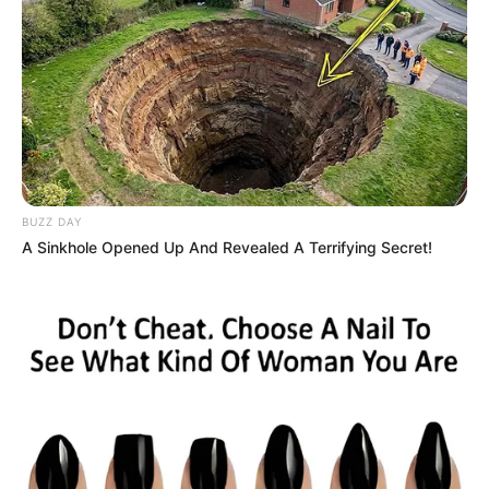
And They Did Show This In Bohemian Rapsody!
BUZZ DAY
BRAINBERRIES
A Sinkhole Opened Up And Revealed A Terrifying Secret!