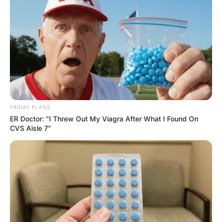
FRIDAY PLANS
ER Doctor: "I Threw Out My Viagra After What I Found On
Macaulay Culkin's Own Version Of The New ‘Home
CVS Aisle 7"
Alone’
BRAINBERRIES