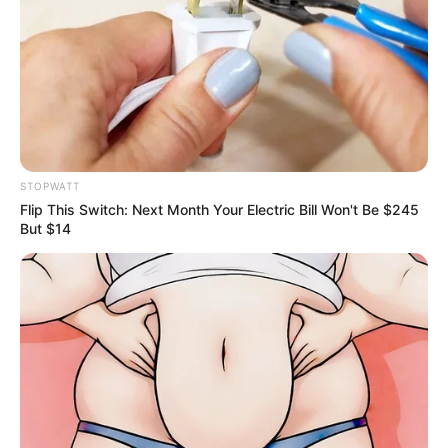
Top 9 Most Controversial 'Late Show' Moments
BRAINBERRIES
STOPWATT
Flip This Switch: Next Month Your Electric Bill Won't Be $245
But $14
Watch The Most Jaw‑Dropping Figure Skating
Moments
BRAINBERRIES
Remember This Kick-Ass Star? See His Shocking
Transformation