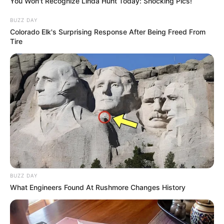
You Won't Recognize Linda Hunt Today: Shocking Pics!
BUZZ DAY
Colorado Elk's Surprising Response After Being Freed From
Tire
The Instagram Model Who Spent A Fortune To Look
Like Barbie
BRAINBERRIES
BUZZ DAY
What Engineers Found At Rushmore Changes History
Disney Princesses: Which Live-Action Version Do
You Prefer?