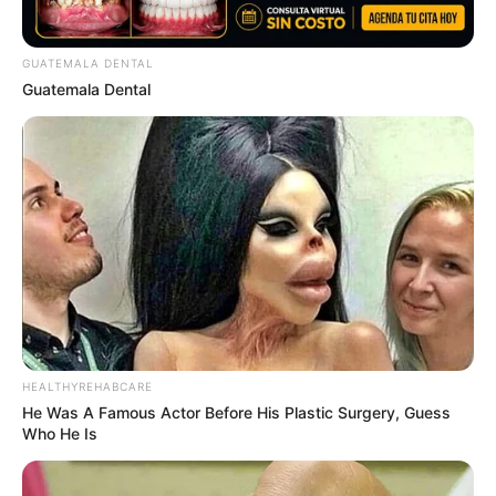
GUATEMALA DENTAL
Guatemala Dental
แนะนำ
ดูดวง
ดูเพิ่มเติม
HEALTHYREHABCARE
ดูดวง
He Was A Famous Actor Before His Plastic Surgery, Guess
Who He Is
เบอร์โทร คน Keep look เป๊ะทุกมุมดูดี
ทุกองศา คุณล่ะมีเลขคู่นี้ไหม