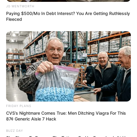
Dare To Watch: 6 Movies So Bad They're Good
JG WENTWORTH
BRAINBERRIES
Paying $500/Mo In Debt Interest? You Are Getting Ruthlessly
Fleeced
Why this ordinary drink is the secret to feeling your
best every day
FRIDAY PLANS
CVS’s Nightmare Comes True: Men Ditching Viagra For This
CTA LOVE
87¢ Generic Aisle 7 Hack
BUZZ DAY