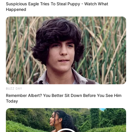
Suspicious Eagle Tries To Steal Puppy - Watch What
Happened
สีมงคลประจำวันพุธ ที่ 4 ตุลาคม
2566
สีมงคลประจำวัน วันพุธ ที่ 4 ตุลาคม 2566″
class=”wp-image-343499″/>
สีมงคลประจำวันพุธ
สีมงคลที่ควรใช้
BUZZ DAY
สีเหลืองแก่ แสด ส้ม เสริมอำนาจวาสนาบารมี
Remember Albert? You Better Sit Down Before You See Him
Today
สีน้ำตาล เทา ควันบุหรี่ ดีทางการเงินและโชคลาภ
สีขาวนวล ครีม บรอนซ์เงิน ดีทางคนรักใคร่สนับสนุน