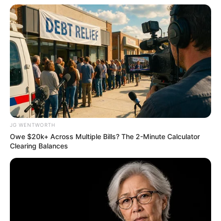
You'll Be Amazed By The Blue Lagoon Stars Today
BRAINBERRIES
JG WENTWORTH
Owe $20k+ Across Multiple Bills? The 2-Minute Calculator
Clearing Balances
Why Big Bang Theory Fans Despise These 8
Characters
BRAINBERRIES