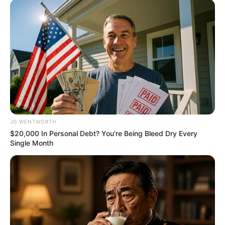
ติดต่อเรา
เกี่ยวกับเอ็มไทย
TOP CONTENT
วัดสวย
วัดสวยเชียงใหม่
ทำนายฝัน
สถิติหวยรายเดือน
JG WENTWORTH
ดวงรายวัน
เว็บไซต์นี้ใช้คุกกี้
$20,000 In Personal Debt? You're Being Bleed Dry Every
บทสวดมนต์
เพื่อการนำเสนอเนื้อหาที่ดี รวมถึงการจัดการข้อมูลส่วนบุคคล เพื่อให้คุณได้รับ
Single Month
ประสบการณ์ที่ดีบนบริการของเว็บไซต์เรา หากคุณใช้บริการเว็บไซต์นี้ต่อไปโดย
วิธีบนไอ้ไข่
ไม่มีการปรับตั้งค่าใดๆนั้น แสดงว่าคุณยอมรับนโยบายคุกกี้และนโยบายส่วน
ไหว้ท้าวเวสสุวรรณ
บุคคลของเรา
วิธีไหว้วัดแขก
วอลเปเปอร์พระแม่ลักษมี
วอลเปเปอร์ ฟรี
ยอมรับ
เรียนรู้เพิ่มเติม
สีมงคล