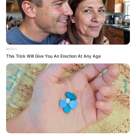
เนื้อหาที่ได้รับการโปรโมต
MEDVI
This Trick Will Give You An Erection At Any Age
10 World Cup 2026 Facts Every Football Fan Should
Know
BRAINBERRIES