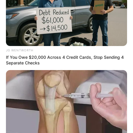
JG WENTWORTH
Where Are They Now? 9 Ex-Actors Found
If You Owe $20,000 Across 4 Credit Cards, Stop Sending 4
Unexpected Career Paths
Separate Checks
BRAINBERRIES