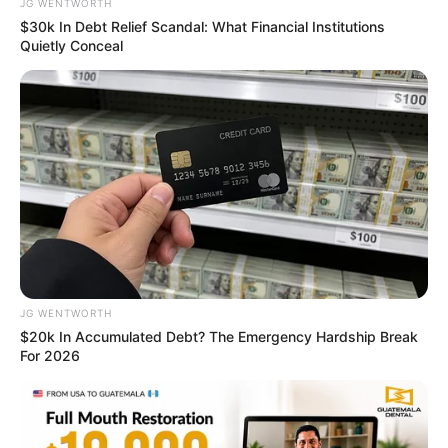
JG WENTWORTH
$30k In Debt Relief Scandal: What Financial Institutions
Quietly Conceal
These Scenes Sparked Conversations Beyond The
Film
BRAINBERRIES
JG WENTWORTH
$20k In Accumulated Debt? The Emergency Hardship Break
For 2026