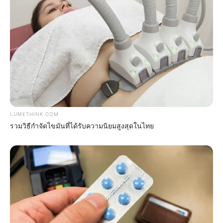
สีมงคล
แจกตาราง สีมงคลตามราศี 2569 ประจำ
เดือนมิถุนายน โดย อ.รักษ์ เลขเด็ด
LUMETHINK.COM
รวมวิธีกำจัดไขมันที่ได้รับความนิยมสูงสุดในไทย
สีมงคล
แจกตาราง สีมงคลตามราศี 2569 ประจำ
เดือนพฤษภาคม โดย อ.รักษ์ เลขเด็ด