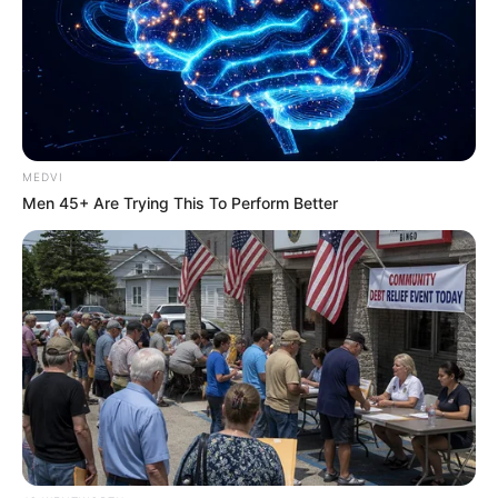
Did They Lie To Us In This Movie?
BRAINBERRIES
MEDVI
Men 45+ Are Trying This To Perform Better
It's Not Your Typical Family: Each Member Has This
Unique Trait!
BRAINBERRIES