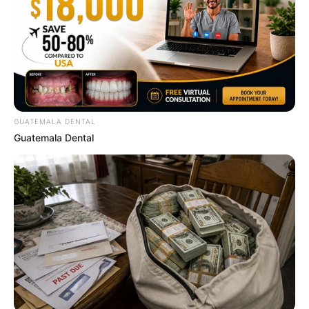
To Steamy To Stream? Not For The Bridgertons! 9
Must-See Scenes
BRAINBERRIES
GUATEMALA DENTAL
Guatemala Dental