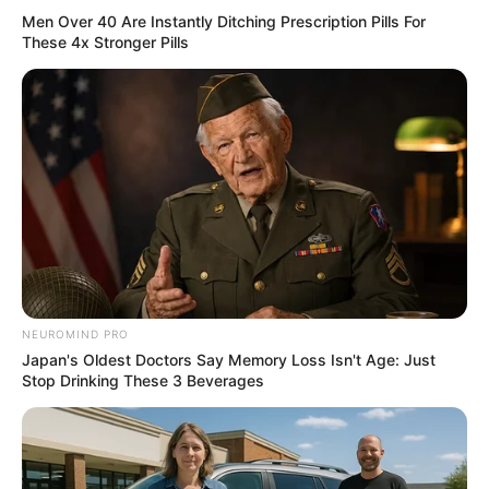
CTA LOVE
Men Over 40 Are Instantly Ditching Prescription Pills For
These 4x Stronger Pills
Why this ordinary drink is the secret to feeling your
NEUROMIND PRO
best every day
Japan's Oldest Doctors Say Memory Loss Isn't Age: Just
Stop Drinking These 3 Beverages
CTA FAVORITE