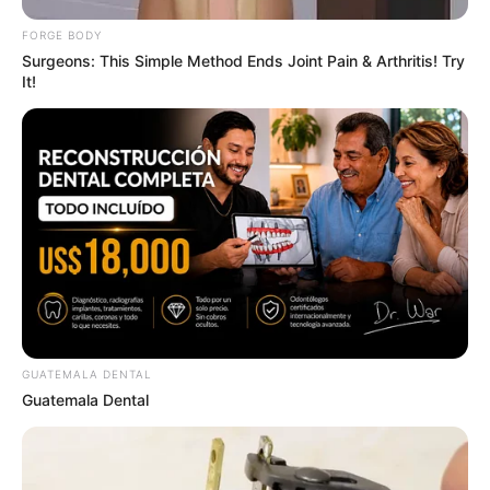
FORGE BODY
Surgeons: This Simple Method Ends Joint Pain & Arthritis! Try
It!
A Museum To Rihanna's Glory Could Soon Be
Opened
BRAINBERRIES
GUATEMALA DENTAL
Guatemala Dental
The World Cup 2026 Facts Fans Can't Stop Talking
About
BRAINBERRIES