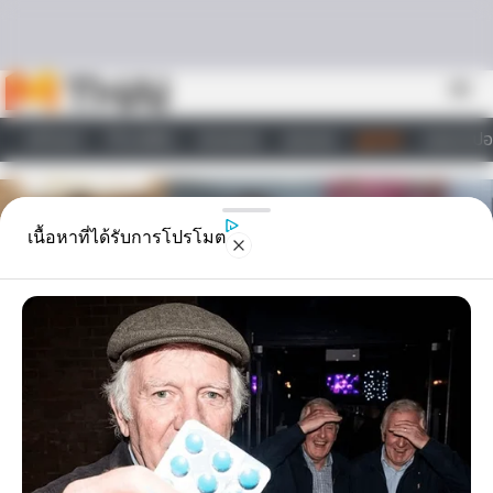
Skip to content
menu
หน้าแรก
ทำนายฝัน
ตรวจหวย
ผลบอล
ดูดวง
วอลเปเปอ
ไลฟ์สไตล์
เนื้อหาที่ได้รับการโปรโมต