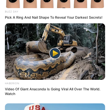
BUZZ DAY
Busting Movie Myths! Common Clichés That Don't
Pick A Ring And Nail Shape To Reveal Your Darkest Secrets!
Reflect Reality
BRAINBERRIES
HABERION
Video Of Giant Anaconda Is Going Viral All Over The World.
Watch
The Way You Sit Could Expose Your True Personality
BRAINBERRIES