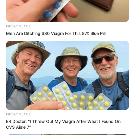
MThai เชื่อในสิ่งที่ทำ ทำในสิ่งที่เชื่อ
FRIDAY PLANS
Men Are Ditching $80 Viagra For This 87¢ Blue Pill
รับข่าวสารเลขมงคล สถิติเลขดัง ดวงรายวัน รายเดือน รายปี
พร้อมแนะนำวิธีเสริมดวง
ลุ้นรับรางวัลจากกิจกรรมเสริมความเป็นมงคลให้กับตัวท่านเอง
เปิดสมัครสมาชิก (ฟรี) เร็วๆนี้
LEGAL
FRIDAY PLANS
ER Doctor: "I Threw Out My Viagra After What I Found On
นโยบายคุกกี้
CVS Aisle 7"
นโยบายการคุ้มครองข้อมูลส่วนบุคคล