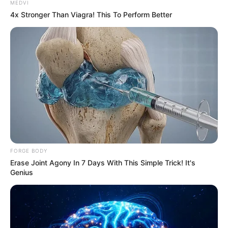
MEDVI
4x Stronger Than Viagra! This To Perform Better
Iconic '90s Entertainment Couples We'll Never Forget
BRAINBERRIES
FORGE BODY
Erase Joint Agony In 7 Days With This Simple Trick! It's
Genius