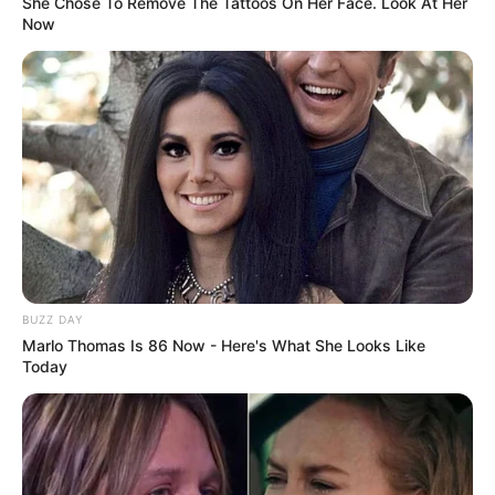
She Chose To Remove The Tattoos On Her Face. Look At Her
Now
Disney’s Live-Action Simba Was Based On The
Cutest Lion Cub Ever
BRAINBERRIES
BUZZ DAY
Marlo Thomas Is 86 Now - Here's What She Looks Like
Today