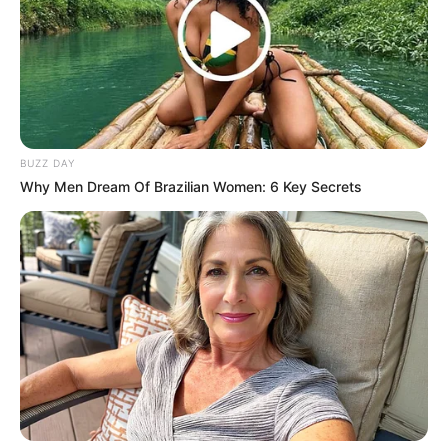
สีอับโชค ไม่ควรใช้
สีชมพู บานเย็น
ขอบคุณรูปเสื้อผ้าสวยๆจากเพจ :
Phatcha Brand
BUZZ DAY
Why Men Dream Of Brazilian Women: 6 Key Secrets
ข้อมูลที่เกี่ยวข้อง
ห้องไหน ทิศไหนใช้ไฟสีอะไร ฮวงจุ้ยธาตุไฟเสริมโชคลาภ
ให้อยู่เย็นเป็นสุข
สีผมมงคล 2566 เสริมดวงสวยหล่อตามวันเกิด