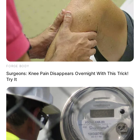
ดูดวง
วันที่ 1 ส.ค. 2569 วันคล้ายวันสำเร็จ
FORGE BODY
มรรคผลพระโพธิสัตว์กวนอิม
Surgeons: Knee Pain Disappears Overnight With This Trick!
Try It
สีมงคล
แจกตาราง สีมงคลตามราศี 2569 ประจำ