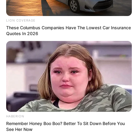
LION COVERAGE
These Columbus Companies Have The Lowest Car Insurance
Surgeons: This Simple Method Ends Joint Pain &
Quotes In 2026
Arthritis! Try It!
FORGE BODY
HABERION
Remember Honey Boo Boo? Better To Sit Down Before You
See Her Now
If You Owe $20,000 Across 4 Credit Cards, Stop
Sending 4 Separate Checks