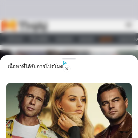
Skip to content
menu
หน้าแรก
ทำนายฝัน
ตรวจหวย
ผลบอล
ดูดวง
วอลเปเปอ
ไลฟ์สไตล์
เนื้อหาที่ได้รับการโปรโมต