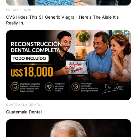
FRIDAY PLANS
CVS Hides This $1 Generic Viagra - Here's The Aisle It's
Really In.
Gina Carano Finally Admits What Some Suspected
All Along
BRAINBERRIES
GUATEMALA DENTAL
Guatemala Dental
These Wedding Dance Moves Broke The Internet
BRAINBERRIES