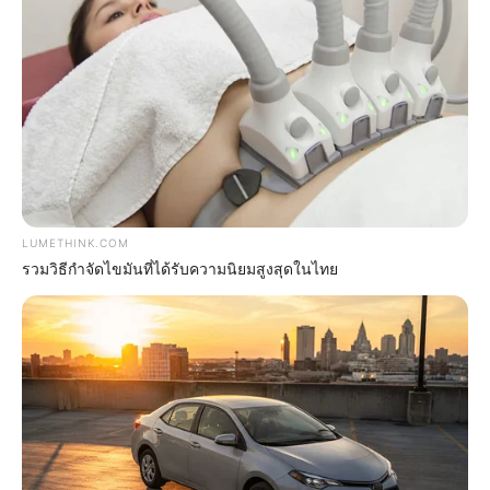
Kate Thought No One Noticed, But It Was Caught On
Tape
BUZZ DAY
She Chose To Remove The Tattoos On Her Face.
Look At Her Now
BUZZ DAY
Man Teaches Lesson To Seat-Kicking Kid And Mom –
LUMETHINK.COM
Watch!
รวมวิธีกำจัดไขมันที่ได้รับความนิยมสูงสุดในไทย
BUZZ DAY