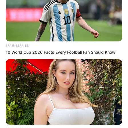
Who Will Take On The Iconic Role Next? Bond
Casting Rumors
BRAINBERRIES
BRAINBERRIES
10 World Cup 2026 Facts Every Football Fan Should Know
Tarantino Wants To End His Career With This Movie?
BRAINBERRIES