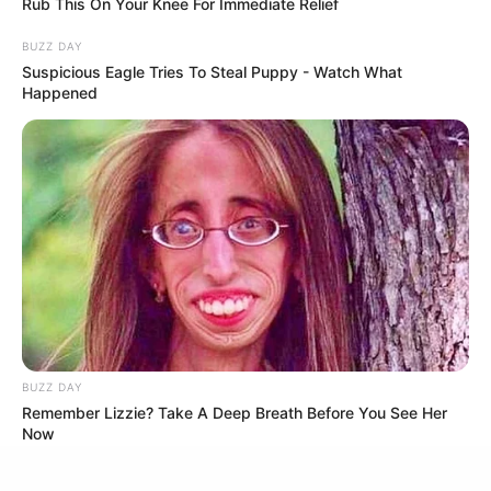
Rub This On Your Knee For Immediate Relief
BUZZ DAY
Men Are Ditching $80 Viagra For This 87¢ Blue Pill
Suspicious Eagle Tries To Steal Puppy - Watch What
FRIDAY PLANS
Happened
เว็บไซต์นี้ใช้คุกกี้
เพื่อการนำเสนอเนื้อหาที่ดี รวมถึงการจัดการข้อมูลส่วนบุคคล เพื่อให้คุณได้รับ
ประสบการณ์ที่ดีบนบริการของเว็บไซต์เรา หากคุณใช้บริการเว็บไซต์นี้ต่อไปโดย
ไม่มีการปรับตั้งค่าใดๆนั้น แสดงว่าคุณยอมรับนโยบายคุกกี้และนโยบายส่วน
บุคคลของเรา
BUZZ DAY
Flip This Switch: Next Month Your Electric Bill Won't
ยอมรับ
เรียนรู้เพิ่มเติม
Remember Lizzie? Take A Deep Breath Before You See Her
Be $245 But $14
Now
STOPWATT