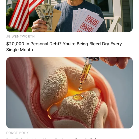
JG WENTWORTH
$20,000 In Personal Debt? You're Being Bleed Dry Every
Single Month
Japan's Greatest Doctors Say Memory Loss Isn't
Age: Just Stop Drinking These 3 Beverages
NEUROMIND PRO
FORGE BODY