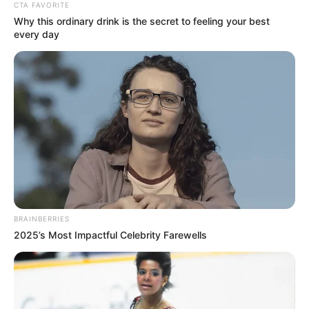
ข้อมูลที่เกี่ยวข้อง
CTA FAVORITE
Why this ordinary drink is the secret to feeling your best
every day
ห้องไหน ทิศไหนใช้ไฟสีอะไร ฮวงจุ้ยธาตุไฟเสริมโชคลาภ
ให้อยู่เย็นเป็นสุข
สีผมมงคล 2566 เสริมดวงสวยหล่อตามวันเกิด
BRAINBERRIES
2025’s Most Impactful Celebrity Farewells