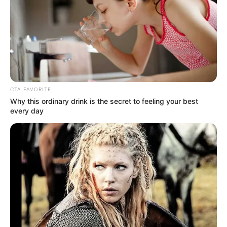
Why this ordinary drink is the secret to feeling your
best every day
CTA LOVE
CTA FAVORITE
Why this ordinary drink is the secret to feeling your best
every day
They Laughed At Her Curves—Now She's A Modeling
Sensation