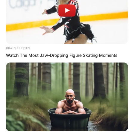
สีมงคลประจำวัน
สีมงคลวันจันทร์
นักเขียน
กองบรรณาธิการ
BRAINBERRIES
Watch The Most Jaw‑Dropping Figure Skating Moments
เนื้อหาที่ได้รับการโปรโมต