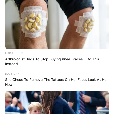
Watch The Most Jaw‑Dropping Figure Skating
Moments
FORGE BODY
BRAINBERRIES
Arthrologist Begs To Stop Buying Knee Braces - Do This
Instead
Enter A World Of Weirdness: 8 Horror Movies Where
Nobody Dies
BUZZ DAY
BRAINBERRIES
She Chose To Remove The Tattoos On Her Face. Look At Her
Now