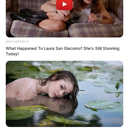
สีมงคลที่ควรใช้
สีเขียว เสริมอำนาจวาสนาบารมี
สีดำ ม่วง ดีทางการเงินและโชคลาภ
BRAINBERRIES
What Happened To Laura San Giacomo? She's Still Stunning
สีฟ้า คราม น้ำเงิน น้ำทะเล ดีทางคนรักใคร่สนับสนุน
Today!
สีอับโชค ไม่ควรใช้
สีแดง เลือดหมู
ขอบคุณรูปเสื้อผ้าสวยๆจากเพจ :
Phatcha Brand
:
Le’
Lys – เลอลิส