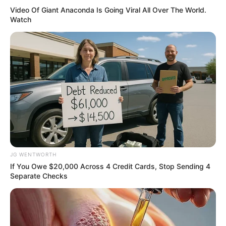
Why this ordinary drink is the secret to feeling your
Video Of Giant Anaconda Is Going Viral All Over The World.
best every day
Watch
CTA FAVORITE
JG WENTWORTH
If You Owe $20,000 Across 4 Credit Cards, Stop Sending 4
Why everything you thought you knew about water
Separate Checks
might be wrong
CTA LOVE