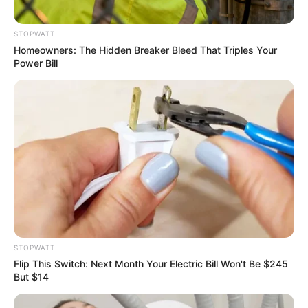
STOPWATT
Homeowners: The Hidden Breaker Bleed That Triples Your
Power Bill
Arthrologist Begs To Stop Buying Knee Braces - Do
This Instead
FORGE BODY
STOPWATT
Flip This Switch: Next Month Your Electric Bill Won't Be $245
But $14