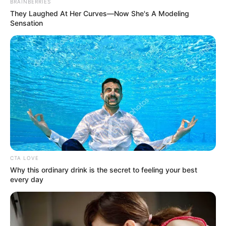
BRAINBERRIES
They Laughed At Her Curves—Now She's A Modeling
Sensation
Why this ordinary drink is the secret to feeling your
best every day
CTA FAVORITE
CTA LOVE
Why this ordinary drink is the secret to feeling your best
every day