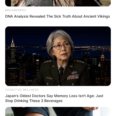
BRAINBERRIES
BRAINBERRIES
DNA Analysis Revealed The Sick Truth About Ancient Vikings
10 World Cup 2026 Facts Every Football Fan Should
Know
BRAINBERRIES
COGNITIVE WELLNESS
Japan's Oldest Doctors Say Memory Loss Isn't Age: Just
Stop Drinking These 3 Beverages