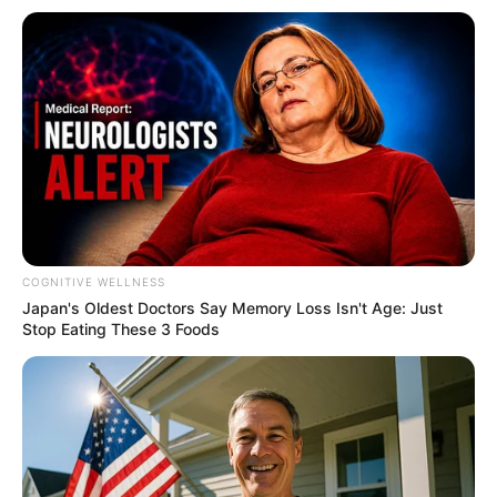
JG WENTWORTH
COGNITIVE WELLNESS
Japan's Oldest Doctors Say Me​mory Lo​ss Isn't Age: Just
Stop Eating These 3 Foods
Guatemala Dental
GUATEMALA DENTAL