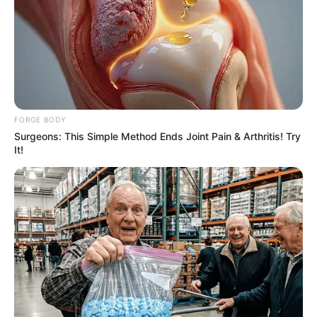
FORGE BODY
Surgeons: This Simple Method Ends Joint Pain & Arthritis! Try
It!
2025’s Most Impactful Celebrity Farewells
BRAINBERRIES