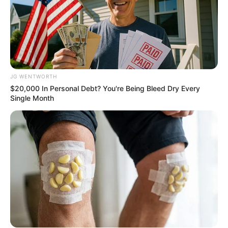
JG WENTWORTH
$20,000 In Personal Debt? You're Being Bleed Dry Every
Single Month
Disney Princesses: Which Live-Action Version Do
You Prefer?
BRAINBERRIES