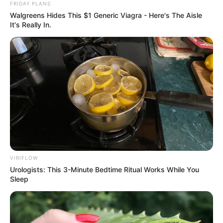
FRIDAY PLANS
ขอบคุณรูปเสื้อผ้าสวยๆจากเพจ :
Phatcha Brand
Walgreens Hides This $1 Generic Viagra - Here's The Aisle
It's Really In.
ข้อมูลที่เกี่ยวข้อง
ห้องไหน ทิศไหนใช้ไฟสีอะไร ฮวงจุ้ยธาตุไฟเสริมโชคลาภ
ให้อยู่เย็นเป็นสุข
สีผมมงคล 2566 เสริมดวงสวยหล่อตามวันเกิด
VIRIFLOW
Urologists: This 3-Minute Bedtime Ritual Works While You
Sleep