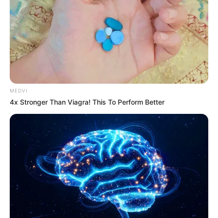
Why this ordinary drink is the secret to feeling your
best every day
CTA FAVORITE
MEDVI
4x Stronger Than Viagra! This To Perform Better
He Rewrote His Love Life In 15 Minutes—Wife's
Shock Says It All
DIRECTMAX