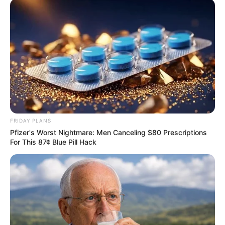
FRIDAY PLANS
Pfizer's Worst Nightmare: Men Canceling $80 Prescriptions
Banned In 3 Countries – But Men Swear By It!
For This 87¢ Blue Pill Hack
VIRIFLOW