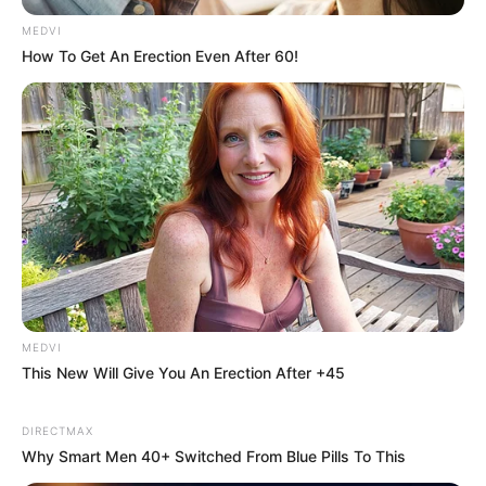
MEDVI
How To Get An Erection Even After 60!
ER Doctor: "I Threw Out My Viagra After What I
Found On CVS Aisle 7"
FRIDAY PLANS
MEDVI
This New Will Give You An Erection After +45
Urologists: This 3-Minute Bedtime Ritual Works
DIRECTMAX
While You Sleep
Why Smart Men 40+ Switched From Blue Pills To This
VIRIFLOW