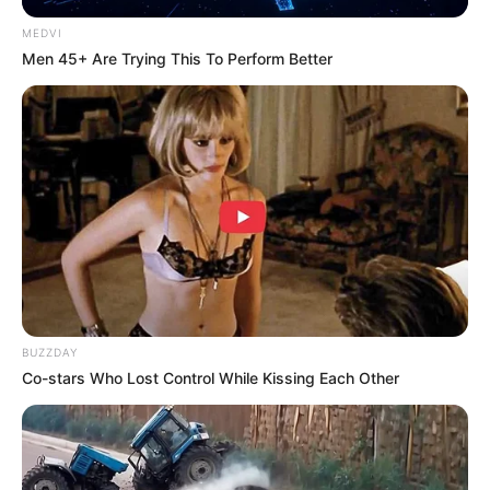
MEDVI
Men 45+ Are Trying This To Perform Better
Japan's Greatest Doctors Say Memory Loss Isn't
Age: Just Stop Drinking These 3 Beverages
NEUROMIND PRO
Why Smart Men 40+ Switched From Blue Pills To
This
BUZZDAY
DIRECTMAX
Co-stars Who Lost Control While Kissing Each Other