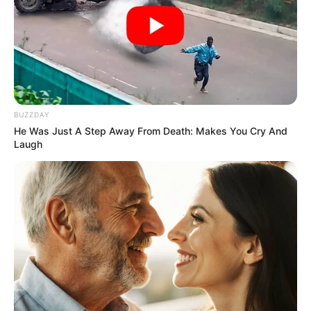
BUZZDAY
Walgreens Hides This $1 Generic Viagra - Here's The
He Was Just A Step Away From Death: Makes You Cry And
Aisle It's Really In.
Laugh
FRIDAY PLANS