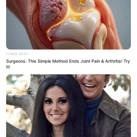
FORGE BODY
Surgeons: This Simple Method Ends Joint Pain & Arthritis! Try
It!
Why this ordinary drink is the secret to feeling your
best every day
CTA FAVORITE