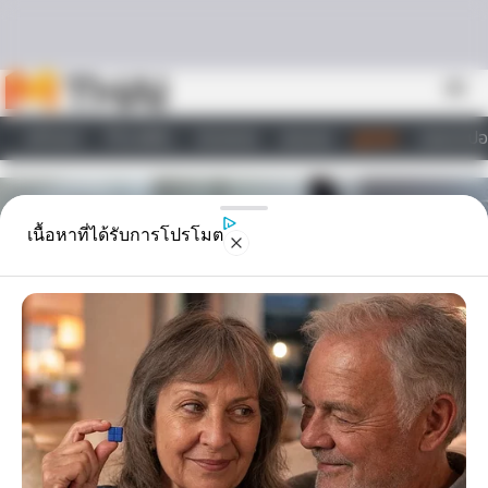
Skip to content
menu
หน้าแรก
ทำนายฝัน
ตรวจหวย
ผลบอล
ดูดวง
วอลเปเปอ
ไลฟ์สไตล์
เนื้อหาที่ได้รับการโปรโมต