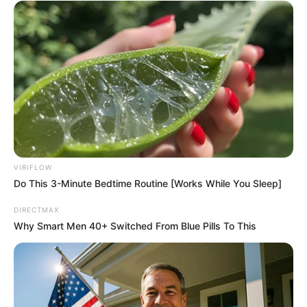
Why everything you thought you knew about water
might be wrong
CTA LOVE
VIRIFLOW
Do This 3-Minute Bedtime Routine [Works While You Sleep]
DIRECTMAX
Why Smart Men 40+ Switched From Blue Pills To This
To Steamy To Stream? Not For The Bridgertons! 9
Must-See Scenes
BRAINBERRIES