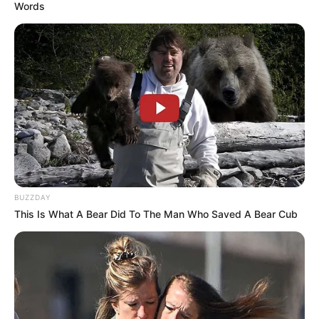
Words
This Trick Will Give You An Erection At Any Age
MEDVI
เว็บไซต์นี้ใช้คุกกี้
BUZZDAY
เพื่อการนำเสนอเนื้อหาที่ดี รวมถึงการจัดการข้อมูลส่วนบุคคล เพื่อให้คุณได้รับ
This Is What A Bear Did To The Man Who Saved A Bear Cub
ประสบการณ์ที่ดีบนบริการของเว็บไซต์เรา หากคุณใช้บริการเว็บไซต์นี้ต่อไปโดย
ไม่มีการปรับตั้งค่าใดๆนั้น แสดงว่าคุณยอมรับนโยบายคุกกี้และนโยบายส่วน
Men, You Don't Need Viagra If You Do This Once A
บุคคลของเรา
Day
MEDVI
ยอมรับ
เรียนรู้เพิ่มเติม