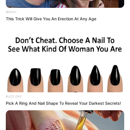
MEDVI
This Trick Will Give You An Erection At Any Age
’90s TV Icons Who Faded Out Of Hollywood
BRAINBERRIES
BUZZ DAY
Clothes And Shoes Are The Real Challenges For This
Family!
Pick A Ring And Nail Shape To Reveal Your Darkest Secrets!
BRAINBERRIES