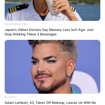
NEUROMIND PRO
Japan's Oldest Doctors Say Memory Loss Isn't Age: Just
Arthrologist Begs To Stop Buying Knee Braces - Do
Stop Drinking These 3 Beverages
This Instead
FORGE BODY
BUZZDAY
Adam Lambert, 43, Takes Off Makeup, Leaves Us With No