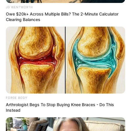
JG WENTWORTH
Owe $20k+ Across Multiple Bills? The 2-Minute Calculator
Clearing Balances
Why this ordinary drink is the secret to feeling your
best every day
CTA LOVE
FORGE BODY
Arthrologist Begs To Stop Buying Knee Braces - Do This
Instead