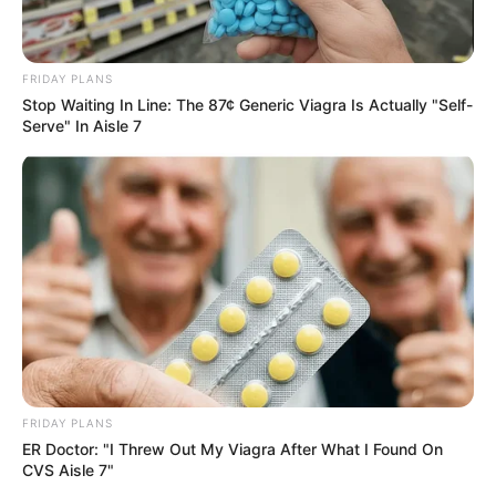
FRIDAY PLANS
Stop Waiting In Line: The 87¢ Generic Viagra Is Actually "Self-
Serve" In Aisle 7
10 Incredible FIFA 2026 Facts You Probably Missed
BRAINBERRIES
FRIDAY PLANS
ER Doctor: "I Threw Out My Viagra After What I Found On
CVS Aisle 7"