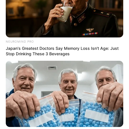
สีมงคลที่ควรใช้
สีขาวนวล ครีม บรอนซ์เงิน เสริมอำนาจวาสนาบารมี
NEUROMIND PRO
Japan's Greatest Doctors Say Memory Loss Isn't Age: Just
สีชมพู บานเย็น ดีทางการเงินและโชคลาภ
Stop Drinking These 3 Beverages
สีแสด ส้ม เหลืองแก่ ดีทางคนรักใคร่สนับสนุน
สีอับโชค ไม่ควรใช้
สีน้ำตาล เทา
คำทำนายโดย อ.มิก พชร ทูตเทวะ