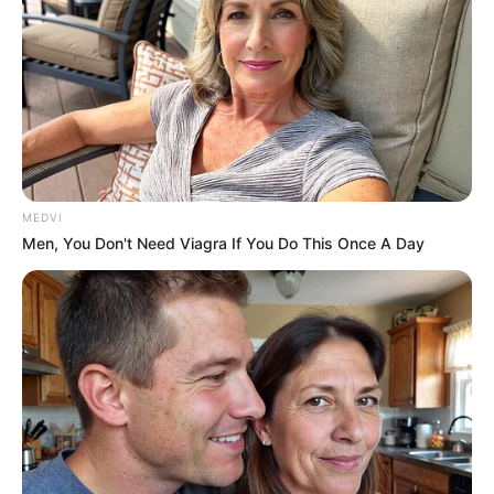
You Wouldn't Believe It If It Wasn't Caught On
Camera!
BRAINBERRIES
MEDVI
Men, You Don't Need Viagra If You Do This Once A Day
These '90s Couples Will Always Hold A Special Place
In Our Hearts
BRAINBERRIES