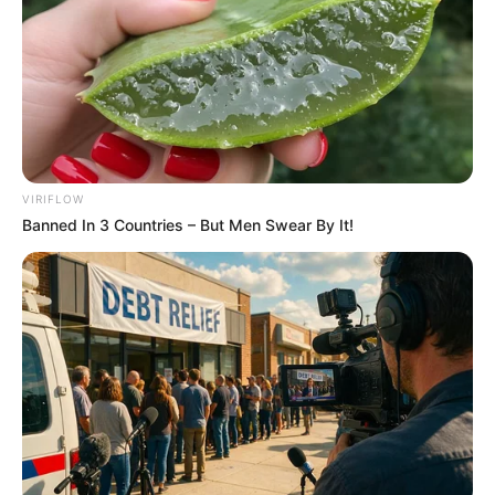
สีมงคลประจำวันศุกร์
นักเขียน
VIRIFLOW
Banned In 3 Countries – But Men Swear By It!
กองบรรณาธิการ
เนื้อหาที่ได้รับการโปรโมต