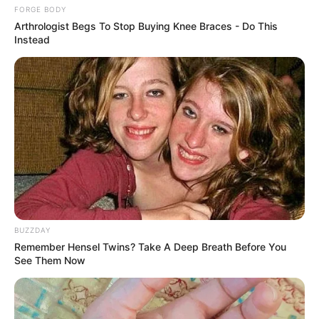
FORGE BODY
Arthrologist Begs To Stop Buying Knee Braces - Do This
Instead
Tarantino’s Latest Effort Will Probably Be His Best To
Date
BRAINBERRIES
BUZZDAY
Remember Hensel Twins? Take A Deep Breath Before You
See Them Now