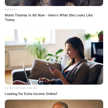
BUZZDAY
Marlo Thomas Is 86 Now - Here's What She Looks Like
Today
Critics Were Impressed By The Way She Portrayed
Grace Kelly
BRAINBERRIES
EXTRA INCOME ONLINE
Looking For Extra Income Online?
Hidden Sins: 15 Bible Prohibited Acts We All Commit!