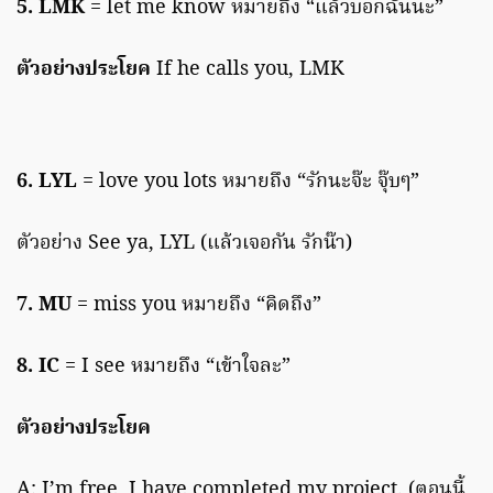
5. LMK
= let me know หมายถึง “แล้วบอกฉันนะ”
ตัวอย่างประโยค
If he calls you, LMK
6. LYL
= love you lots หมายถึง “รักนะจ๊ะ จุ๊บๆ”
ตัวอย่าง See ya, LYL (แล้วเจอกัน รักน๊า)
7. MU
= miss you หมายถึง “คิดถึง”
8. IC
= I see หมายถึง “เข้าใจละ”
ตัวอย่างประโยค
A: I’m free, I have completed my project. (ตอนนี้