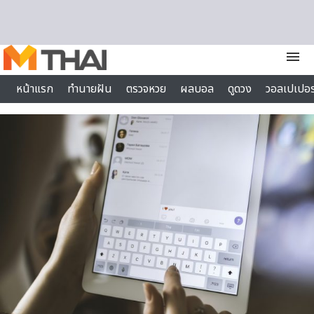
Skip to content
menu
หน้าแรก
ทำนายฝัน
ตรวจหวย
ผลบอล
ดูดวง
วอลเปเปอร
ไลฟ์สไตล์