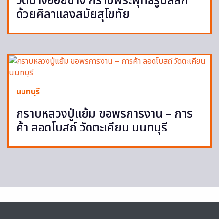
วัดบางอ้อยช้าง กราบพระพุทธรูปสลัก
ด้วยศิลาแลงสมัยสุโขทัย
นนทบุรี
กราบหลวงปู่แย้ม ขอพรการงาน – การ
ค้า ลอดโบสถ์ วัดตะเคียน นนทบุรี