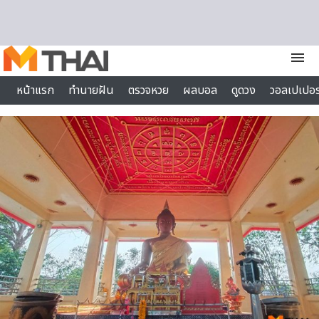
Skip to content
menu
หน้าแรก
ทำนายฝัน
ตรวจหวย
ผลบอล
ดูดวง
วอลเปเปอร
ไลฟ์สไตล์