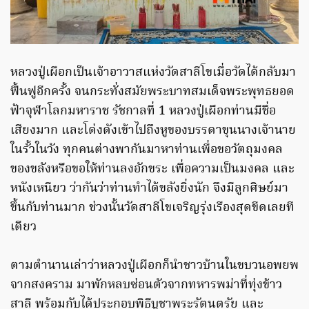
หลวงปู่เผือกเป็นเจ้าอาวาสแห่งวัดสาลีโขเมื่อวัดได้กลับมา
ฟื้นฟูอีกครั้ง จนกระทั่งสมัยพระบาทสมเด็จพระพุทธยอด
ฟ้าจุฬาโลกมหาราช รัชกาลที่ 1 หลวงปู่เผือกท่านมีชื่อ
เสียงมาก และโด่งดังเข้าไปถึงหูของบรรดาขุนนางเจ้านาย
ในรั้วในวัง ทุกคนต่างพากันมาหาท่านเพื่อขอวัตถุมงคล
ของขลังหรือขอให้ท่านลงอักขระ เพื่อความเป็นมงคล และ
หนังเหนียว ว่ากันว่าท่านทำได้ขลังยิ่งนัก จึงมีลูกศิษย์มา
ขึ้นกับท่านมาก ช่วงนั้นวัดสาลีโขเจริญรุ่งเรืองสุดขีดเลยที
เดียว
ตามตำนานเล่าว่าหลวงปู่เผือกก็นำชาวบ้านในขบวนอพยพ
จากสงคราม มาพักหลบซ่อนตัวจากทหารพม่าที่ทุ่งข้าว
สาลี พร้อมกับได้ประกอบพิธีบูชาพระรัตนตรัย และ