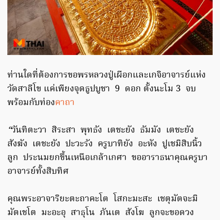
ท่านใดที่ต้องการขอพรหลวงปู่เผือกและเกจิอาจารย์แห่ง
วัดสาลีโข แค่เพียงจุดธูปบูชา 9 ดอก ตั้งนะโม 3 จบ
พร้อมกับท่อง
คาถา
“
วันทิตะวา
สิระสา
พุทธัง
เตชะยัง
ธัมมัง
เตชะยัง
สังฆัง
เตชะยัง
ปะวะรัง
ครูบาทิยัง
อะหัง
ปูเชมิสิบนิ้ว
ลูก
ประนมยกขึ้นเหนือเกล้าเกศา
ขออาราธนาคุณครูบา
อาจารย์ทั้งสิบทิศ
คุณพระอาจาริยะตะถาคะโต
โสกะมะสะ
เชตุมัตจะมิ
มัตเชโต
มะอะอุ
สาธุโน
ภันเต
สังโฆ
ลูกจะขอดวง