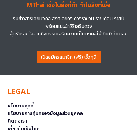
MThai เชื่อในสิ่งที่ทำ ทำในสิ่งที่เชื่อ
รับข่าวสารเลขมงคล สถิติเลขดัง ดวงรายวัน รายเดือน รายปี
พร้อมแนะนำวิธีเสริมดวง
ลุ้นรับรางวัลจากกิจกรรมเสริมความเป็นมงคลให้กับตัวท่านเอง
เปิดสมัครสมาชิก (ฟรี) เร็วๆนี้
LEGAL
นโยบายคุกกี้
นโยบายการคุ้มครองข้อมูลส่วนบุคคล
ติดต่อเรา
เกี่ยวกับเอ็มไทย