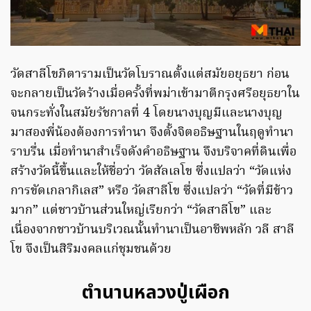
วัดสาลีโขภิตารามเป็นวัดโบราณตั้งแต่สมัยอยุธยา ก่อน
จะกลายเป็นวัดร้างเมื่อครั้งที่พม่าเข้ามาตีกรุงศรีอยุธยาใน
จนกระทั่งในสมัยรัชกาลที่ 4 โดยนางบุญมีและนางบุญ
มาสองพี่น้องต้องการทำนา จึงตั้งจิตอธิษฐานในฤดูทำนา
ราบรื่น เมื่อทำนาสำเร็จดังคำอธิษฐาน จึงบริจาคที่ดินเพื่อ
สร้างวัดนี้ขึ้นและให้ชื่อว่า วัดสัลเลโข ซึ่งแปลว่า “วัดแห่ง
การขัดเกลากิเลส” หรือ วัดสาลีโข ซึ่งแปลว่า “วัดที่มีข้าว
มาก” แต่ชาวบ้านส่วนใหญ่เรียกว่า “วัดสาลีโข” และ
เนื่องจากชาวบ้านบริเวณนั้นทำนาเป็นอาชีพหลัก วลี สาลี
โข จึงเป็นสิริมงคลแก่ชุมชนด้วย
ตำนานหลวงปู่เผือก