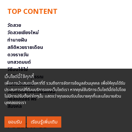
TOP CONTENT
วัดสวย
วัดสวยเชียงใหม่
ทำนายฝัน
สถิติหวยรายเดือน
ดวงรายวัน
บทสวดมนต์
วิธีบนไอ้ไข่
เว็บไซต์นี้ใช้คุกกี้
ไหว้ท้าวเวสสุวรรณ
เพื่อการนำเสนอเนื้อหาที่ดี รวมถึงการจัดการข้อมูลส่วนบุคคล เพื่อให้คุณได้รับ
วิธีไหว้วัดแขก
ประสบการณ์ที่ดีบนบริการของเว็บไซต์เรา หากคุณใช้บริการเว็บไซต์นี้ต่อไปโดย
วอลเปเปอร์พระแม่ลักษมี
ไม่มีการปรับตั้งค่าใดๆนั้น แสดงว่าคุณยอมรับนโยบายคุกกี้และนโยบายส่วน
วอลเปเปอร์ ฟรี
บุคคลของเรา
สีมงคล
ยอมรับ
เรียนรู้เพิ่มเติม
FOLLOW US