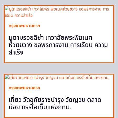
กรุงเทพมหานครฯ
มูตามรอยลิซ่า เทวาลัยพระพิฆเนศ
ห้วยขวาง ขอพรการงาน การเรียน ความ
สำเร็จ
กรุงเทพมหานครฯ
เที่ยว วัดอุภัยราชบำรุง วัดญวน ตลาด
น้อย แรร์ไอเท็มแห่งกทม.