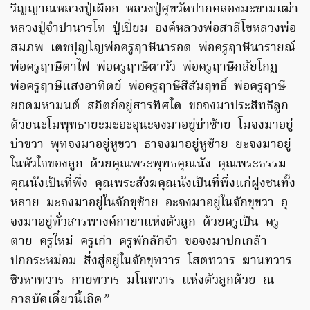
วิญญาณหลวงปู่เผือก
หลวงปู่ศุขวัดปากคลองมะขามเฒ่า
หลวงปู่จำปานารโท
ปู่เปี่ยม
องค์หลวงพ่อสาลีโขหลวงพ่อ
สมภพ
เตชปุญโญพ่อครูฤาษีนารอด
พ่อครูฤาษีนารายณ์
พ่อครูฤาษีตาไฟ
พ่อครูฤาษีตาวัว
พ่อครูฤาษีกลัยโกฏ
พ่อครูฤาษีแสงอาทิตย์
พ่อครูฤาษีสีสัมฤทธิ์
พ่อครูฤาษี
ยอดมหามนต์
สถิตย์อยู่สารทิศใด
ขอจงมาประสิทธิลูก
ด้วยนะโมพุทธายะมะอะอุนะจงมาอยู่บ่าซ้าย
โมจงมาอยู่
บ่าขวา
พุทจงมาอยู่หูขวา
ธาจงมาอยู่หูซ้าย
ยะจงมาอยู่
ในหัวใจของลูก
ด้วยคุณพระพุทธคุณนัง
คุณพระธรรม
คุณนังเป็นที่พึ่ง
คุณพระสังฆคุณนังเป็นที่พึ่งแก่ฝูงชนทั้ง
หลาย
มะจงมาอยู่ในจักขุซ้าย
อะจงมาอยู่ในจักขุขวา
อุ
จงมาอยู่ทั่วสารพางค์กายาแห่งตัวลูก
ด้วยครูเป็น
ครู
ตาย
ครูใหม่
ครูเก่า
ครูพักลักจำ
ขอจงมาปกเกล้า
ปกกระหม่อม
สิ่งสู่อยู่ในจักขุทวาร
โสตทวาร
ฆานทวาร
ชิวหาทวาร
กายทวาร
มโนทวาร
แห่งตัวลูกด้วย
ณ
กาลบัดเดี๋ยวนี้เถิด
”