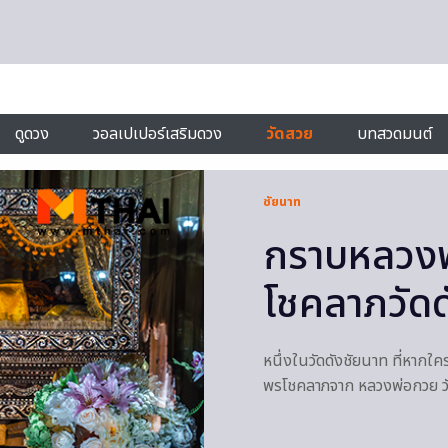
ดูดวง
วอลเปเปอร์เสริมดวง
วัดสวย
บทสวดมนต์
ชัยนาท
กราบหลวงพ
โชคลาภวัดด
หนึ่งในวัดดังชัยนาท ที่หากใค
พรโชคลาภจาก หลวงพ่อกวย วัด