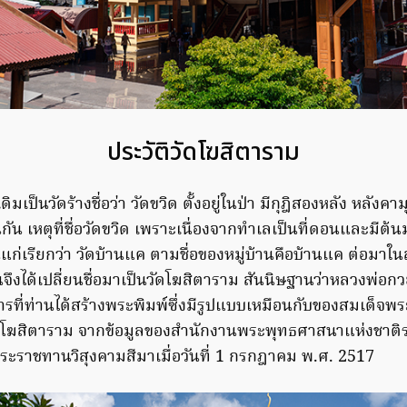
ประวัติวัดโฆสิตาราม
ิมเป็นวัดร้างชื่อว่า วัดขวิด ตั้งอยู่ในป่า มีกุฎิสองหลัง หลัง
ัน เหตุที่ชื่อวัดขวิด เพราะเนื่องจากทำเลเป็นที่ดอนและมีต้นมะ
ก่เรียกว่า วัดบ้านแค ตามชื่อของหมู่บ้านคือบ้านแค ต่อมา
นจึงได้เปลี่ยนชื่อมาเป็นวัดโฆสิตาราม สันนิษฐานว่าหลวงพ่อ
ที่ท่านได้สร้างพระพิมพ์ซึ่งมีรูปแบบเหมือนกับของสมเด็จพร
ฆังโฆสิตาราม จากข้อมูลของสำนักงานพระพุทธศาสนาแห่งชาติระบุ
พระราชทานวิสุงคามสีมาเมื่อวันที่ 1 กรกฎาคม พ.ศ. 2517