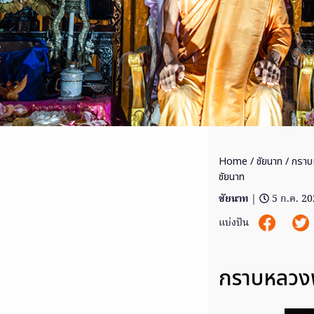
Home
/
ชัยนาท
/ กราบ
ชัยนาท
ชัยนาท
|
5 ก.ค. 2
แบ่งปัน
กราบหลวงพ