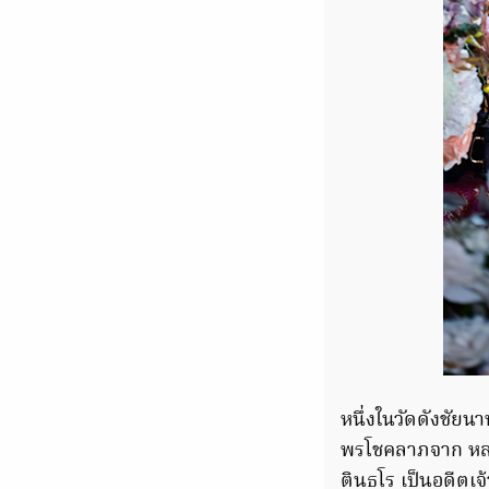
หนึ่งในวัดดังชัยน
พรโชคลาภจาก หลวง
ตินฺธโร เป็นอดีตเจ