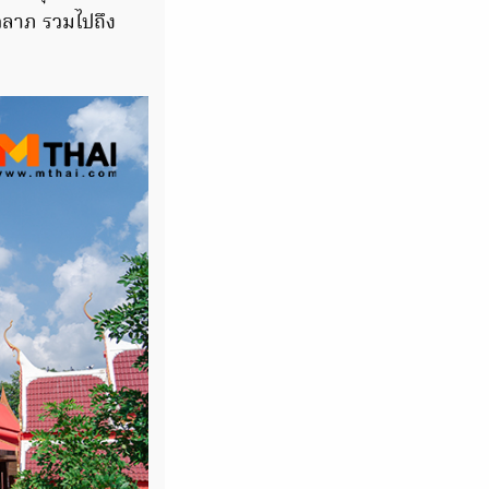
คลาภ รวมไปถึง