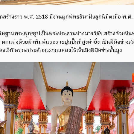
ถสร้างราว พ.ศ. 2518 มีงานผูกพัทธสีมาฝังลูกนิมิตเมื่อ พ.ศ
ิษฐานพระพุทธรูปเป็นพระประธานปางมารวิชัย สร้างด้วยหิน
 ตกแต่งด้วยผ้าพิมพ์และลายปูนปั้นที่สูงค่ายิ่ง เป็นฝีมือช่า
งรักปิดทองประดับกระจกแสดงให้เห็นถึงฝีมือช่างชั้นสูง