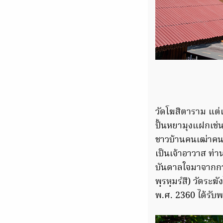
วัดโฆสิตาราม แต่เด
ปั้นหยามุงแฝกเช่นก
ชาวบ้านคนเฒ่าคนแ
เป็นเจ้าอาวาส ท่า
บันดาลใจมาจากการ
พฺรหฺมรํสี) วัดระ
พ.ศ. 2360 ได้รับ