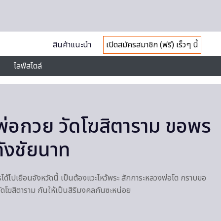
สินค้าแนะนำ
เปิดสมัครสมาชิก (ฟรี) เร็วๆ นี้
ไลฟ์สไตล์
่อกวย วัดโฆสิตาราม ขอพร
ังชัยนาท
รได้ไปเยือนจังหวัดนี้ เป็นต้องแวะไหว้พระ สักการะหลวงพ่อโต กราบขอ
โฆสิตาราม กันให้เป็นสิริมงคลกันซะหน่อย