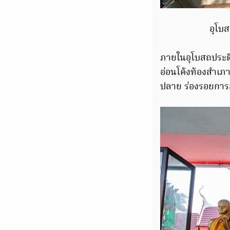
อุโบส
ภายในอุโบสถประด
อ่อนโค้งท้องสำเภา
ปลาย ร่องรอยการล