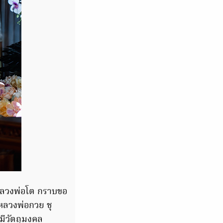
ระหลวงพ่อโต กราบขอ
หลวงพ่อกวย ชุ
้มีวัตถุมงคล