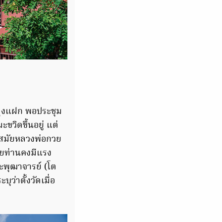
คามุงแฝก พอประชุม
ขวิดขึ้นอยู่ แต่
ในสมัยหลวงพ่อกวย
กวยท่านคงมีแรง
ะพุฒาจารย์ (โต
ว่าตั้งวัดเมื่อ