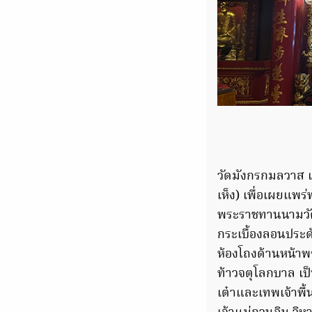
วัดมังกรกมลวาส เดิ
เห็ง) เพื่อเผยแพ
พระราชทานนามวัด
กระเบื้องลอนประด
ห้องโถงด้านหน้าพ
ท้าวจตุโลกบาล เป็
เต๋าและเทพเจ้าพื้