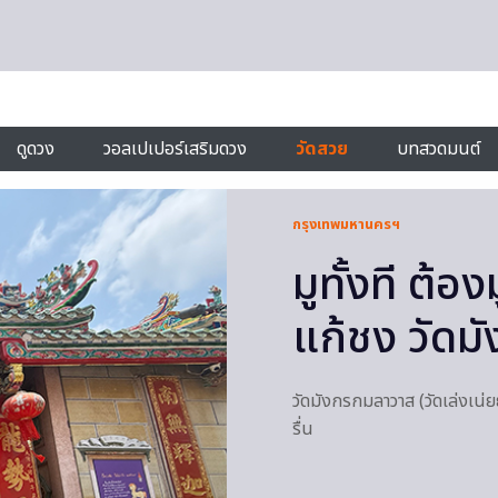
ดูดวง
วอลเปเปอร์เสริมดวง
วัดสวย
บทสวดมนต์
กรุงเทพมหานครฯ
มูทั้งที ต้อ
แก้ชง วัดมั
วัดมังกรกมลาวาส (วัดเล่งเน่ย
รื่น