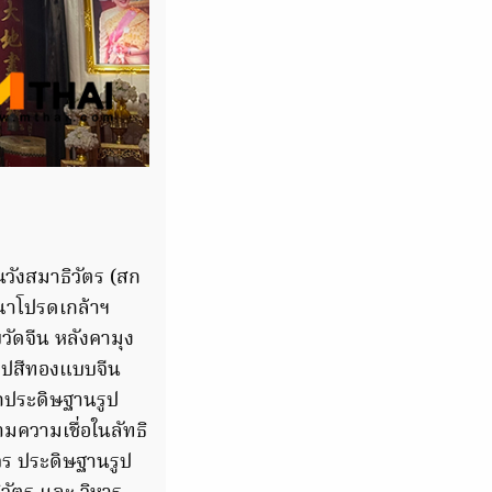
ีนวังสมาธิวัตร (สก
ุณาโปรดเกล้าฯ
ัดจีน หลังคามุง
รูปสีทองแบบจีน
ถประดิษฐานรูป
มความเชื่อในลัทธิ
ศวร ประดิษฐานรูป