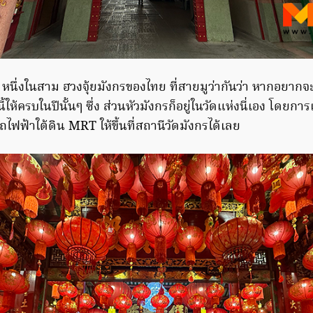
นึ่งในสาม ฮวงจุ้ยมังกรของไทย ที่สายมูว่ากันว่า หากอยากจะเ
นี้ให้ครบในปีนั้นๆ ซึ่ง ส่วนหัวมังกรก็อยู่ในวัดแห่งนี่เอง โดยก
ฟฟ้าใต้ดิน MRT ให้ขึ้นที่สถานีวัดมังกรได้เลย