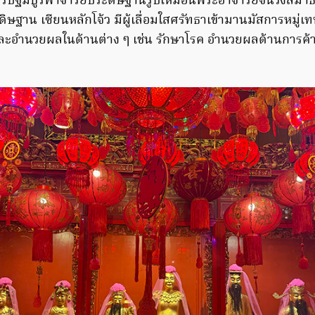
หารปฐมบูรพาจารย์ประดิษฐานรูปเหมือนพระอาจารย์จีนวังสมาธิ
ษฐาน เซียนหลักโจ้ว มีผู้เลื่อมใสศรัทธาเข้ามานมัสการหมู่เทพ ซ
และอำนวยผลในด้านต่าง ๆ เช่น รักษาโรค อำนวยผลด้านการ