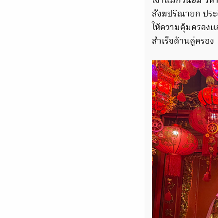
เจ้าแม่กวนอิม วิ
สังฆปริณายก ประดิ
ให้ความคุ้มครอง
สำเร็จด้านคู่ครอง