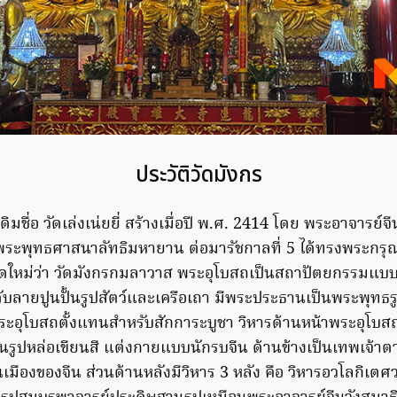
ประวัติวัดมังกร
มชื่อ วัดเล่งเน่ยยี่ สร้างเมื่อปี พ.ศ. 2414 โดย พระอาจารย์จ
ร่พระพุทธศาสนาลัทธิมหายาน ต่อมารัชกาลที่ 5 ได้ทรงพระกร
ใหม่ว่า วัดมังกรกมลาวาส พระอุโบสถเป็นสถาปัตยกรรมแบบว
ับลายปูนปั้นรูปสัตว์และเครือเถา มีพระประธานเป็นพระพุทธ
ระอุโบสถตั้งแทนสำหรับสักการะบูชา วิหารด้านหน้าพระอุโบส
นรูปหล่อเขียนสี แต่งกายแบบนักรบจีน ด้านข้างเป็นเทพเจ้าตา
นเมืองของจีน ส่วนด้านหลังมีวิหาร 3 หลัง คือ วิหารอวโลกิเต