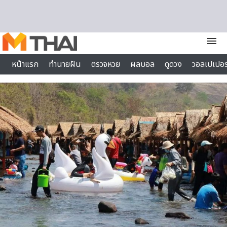
Skip to content
menu
หน้าแรก
ทำนายฝัน
ตรวจหวย
ผลบอล
ดูดวง
วอลเปเปอร
ไลฟ์สไตล์