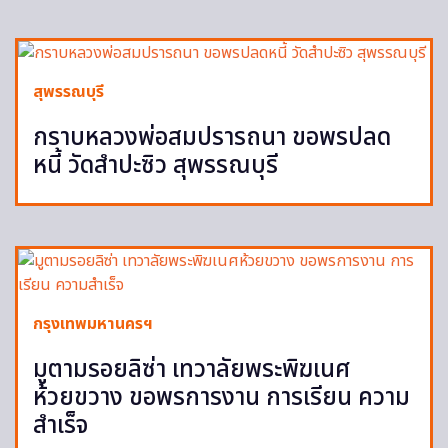
สุพรรณบุรี
กราบหลวงพ่อสมปรารถนา ขอพรปลด
หนี้ วัดสำปะซิว สุพรรณบุรี
กรุงเทพมหานครฯ
มูตามรอยลิซ่า เทวาลัยพระพิฆเนศ
ห้วยขวาง ขอพรการงาน การเรียน ความ
สำเร็จ