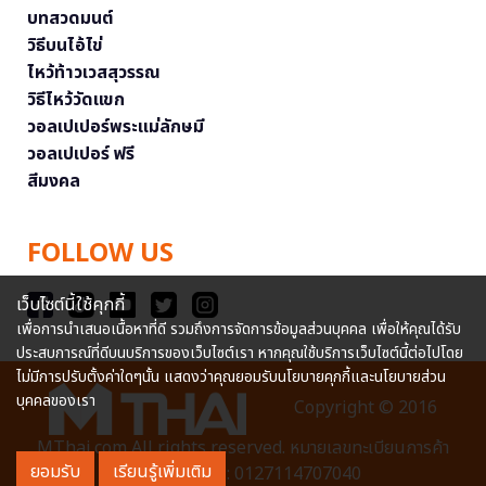
บทสวดมนต์
วิธีบนไอ้ไข่
ไหว้ท้าวเวสสุวรรณ
วิธีไหว้วัดแขก
วอลเปเปอร์พระแม่ลักษมี
วอลเปเปอร์ ฟรี
สีมงคล
FOLLOW US
เว็บไซต์นี้ใช้คุกกี้
เพื่อการนำเสนอเนื้อหาที่ดี รวมถึงการจัดการข้อมูลส่วนบุคคล เพื่อให้คุณได้รับ
ประสบการณ์ที่ดีบนบริการของเว็บไซต์เรา หากคุณใช้บริการเว็บไซต์นี้ต่อไปโดย
ไม่มีการปรับตั้งค่าใดๆนั้น แสดงว่าคุณยอมรับนโยบายคุกกี้และนโยบายส่วน
บุคคลของเรา
Copyright © 2016
MThai.com All rights reserved. หมายเลขทะเบียนการค้า
ยอมรับ
เรียนรู้เพิ่มเติม
อิเล็กทรอนิกส์ : 0127114707040