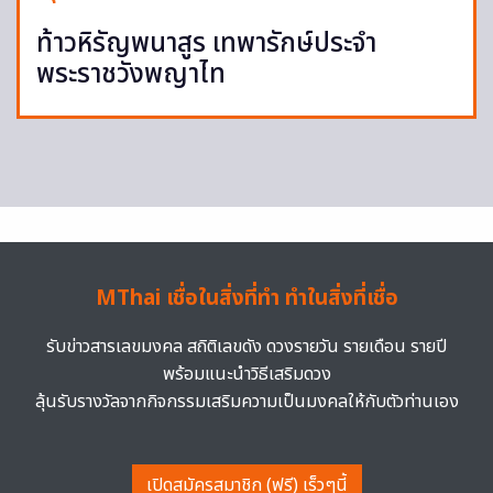
ท้าวหิรัญพนาสูร เทพารักษ์ประจำ
พระราชวังพญาไท
MThai เชื่อในสิ่งที่ทำ ทำในสิ่งที่เชื่อ
รับข่าวสารเลขมงคล สถิติเลขดัง ดวงรายวัน รายเดือน รายปี
พร้อมแนะนำวิธีเสริมดวง
ลุ้นรับรางวัลจากกิจกรรมเสริมความเป็นมงคลให้กับตัวท่านเอง
เปิดสมัครสมาชิก (ฟรี) เร็วๆนี้