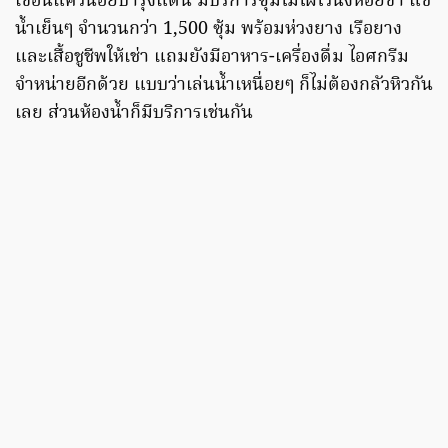
เขื่อนแควน้อยบำรุงแดน มีบริการซุ้มไม้ไผ่ไว้นั่งห้อยขา แช่
น้ำเย็นๆ จำนวนกว่า 1,500 ซุ้ม พร้อมห่วงยาง เรือยาง
และเสื้อชูชีพให้เช่า แถมยังมีอาหาร-เครื่องดื่ม ไอศกรีม
จำหน่ายอีกด้วย แบบว่าเล่นน้ำเหนื่อยๆ ก็ไม่ต้องกลัวหิวกัน
เลย ส่วนห้องน้ำก็มีบริการเช่นกัน