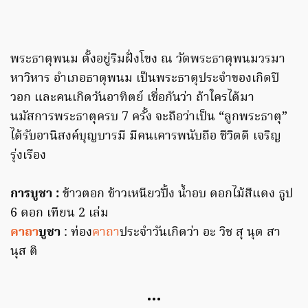
พระธาตุพนม ตั้งอยู่ริมฝั่งโขง ณ วัดพระธาตุพนมวรมา
หาวิหาร อำเภอธาตุพนม เป็นพระธาตุประจำของเกิดปี
วอก และคนเกิดวันอาทิตย์ เชื่อกันว่า ถ้าใครได้มา
นมัสการพระธาตุครบ 7 ครั้ง จะถือว่าเป็น “ลูกพระธาตุ”
ได้รับอานิสงค์บุญบารมี มีคนเคารพนับถือ ชีวิตดี เจริญ
รุ่งเรือง
การบูชา :
ข้าวตอก ข้าวเหนียวปิ้ง น้ำอบ ดอกไม้สีแดง ธูป
6 ดอก เทียน 2 เล่ม
คาถา
บูชา
: ท่อง
คาถา
ประจำวันเกิดว่า อะ วิช สุ นุต สา
นุส ติ
…