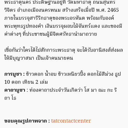
พระธาตุนคร ประดิษฐานอยู่ที่ วัดมหาธาตุ ถนนสุนทร
วิจิตร อำเภอเมืองนครพนม สร้างเสร็จเมื่อปี พ.ศ. 2465
ภายในบรรจุสารีริกธาตุของพระอรหันต พร้อมกับองค์
พระพุทธรูปทองคำ เงินบรรจุผอบไม้จันทร์แดง และของมี
ค่าต่างๆ ที่ประชาชนผู้มีจิตศรัทธานำมาถวาย
เชื่อกันว่าใครได้ไปสักการะพระธาตุ จะได้รับอานิสงส์ส่งผล
ให้มีบุญวาสนา เป็นเจ้าคนนายคน
การบูชา :
ข้าวตอก น้ำอบ ข้าวเหนียวปิ้ง ดอกไม้สีม่วง ธูป
10 ดอก เทียน 2 เล่ม
คาถาบูชา
: ท่องคาถาประจำวันเกิดว่า โส มา ณะ กะ ริ
ถา โธ
ขอบคุณรูปภาพจาก :
tatcontactcenter