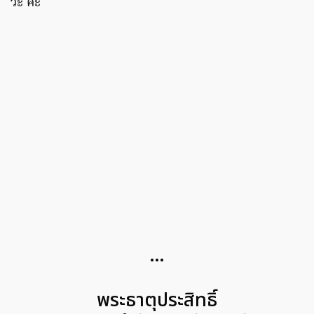
วะ คะ
…
พระธาตุประสิทธิ์