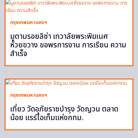
กรุงเทพมหานครฯ
มูตามรอยลิซ่า เทวาลัยพระพิฆเนศ
ห้วยขวาง ขอพรการงาน การเรียน ความ
สำเร็จ
กรุงเทพมหานครฯ
เที่ยว วัดอุภัยราชบำรุง วัดญวน ตลาด
น้อย แรร์ไอเท็มแห่งกทม.