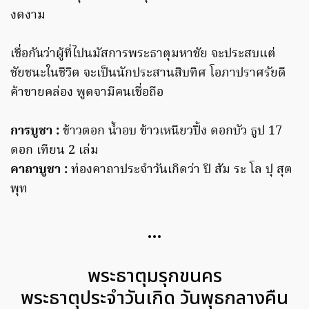
งดงาม
เชื่อกันว่าผู้ที่ไปนมัสการพระธาตุมหาชัย จะประสบแต่
ชัยชนะในชีวิต จะเป็นนักประสานสิบทิศ โอภาปราศรัยดี
ค้าขายคล่อง พูดจามีคนเชื่อถือ
การบูชา :
ข้าวตอก น้ำอบ ข้าวเหนียวปิ้ง ดอกบัว ธูป 17
ดอก เทียน 2 เล่ม
คาถาบูชา
:
ท่องคาถาประจำวันเกิดว่า ปิ สัม ระ โล ปุ สุต
พุท
…
พระธาตุมรุกขนคร
พระธาตุประจำวันเกิด วันพุธกลางคืน