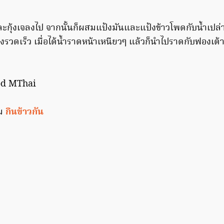
ละกุ้งเจลงไป จากนั้นก็ผสมแป้งมันและแป้งข้าวโพดกับน้ำเปล่
รวดเร็ว เมื่อได้น้ำราดหน้าเหนียวๆ แล้วก็นำไปราดกับฟองเต้า
ood MThai
ิม
กินข้าวกัน