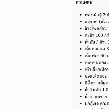
ส่วนผสม
ฟองเต้าหู้ 20
แครอท (หั่นแ
ข้าวโพดอ่อน 
คะน้า 100 กร
น้ำมันรำข้าว 
เห็ดหอมสด 5
เห็ดฟอง 50 ก
เห็ดเข็มทอง 
เต้าเจี้ยวเห็
ซอสเห็ดหอม 2
ซีอิ๊วขาวเห็ด
น้ำต้มผัก 1 ล
น้ำตาลทราย 1
บุกกุ้งเจ ตา