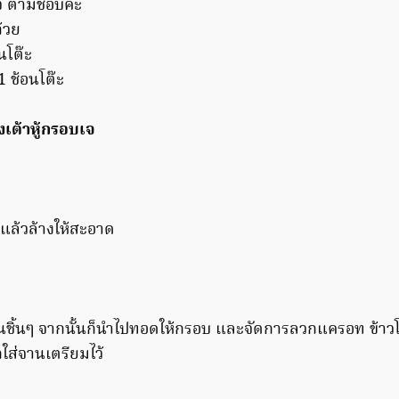
จ ตามชอบค่ะ
ถ้วย
นโต๊ะ
1 ช้อนโต๊ะ
งเต้าหู้กรอบเจ
้ แล้วล้างให้สะอาด
เป็นชิ้นๆ จากนั้นก็นำไปทอดให้กรอบ และจัดการลวกแครอท ข้า
กใส่จานเตรียมไว้