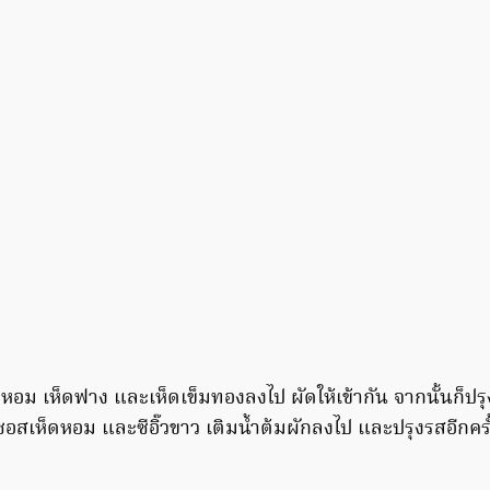
็ดหอม เห็ดฟาง และเห็ดเข็มทองลงไป ผัดให้เข้ากัน จากนั้นก็ป
 ซอสเห็ดหอม และซีอิ๊วขาว เติมน้ำต้มผักลงไป และปรุงรสอีกค