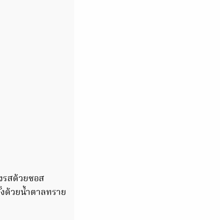
รุงรสด้วยซอส
รั้งด้วยน้ำตาลทราย