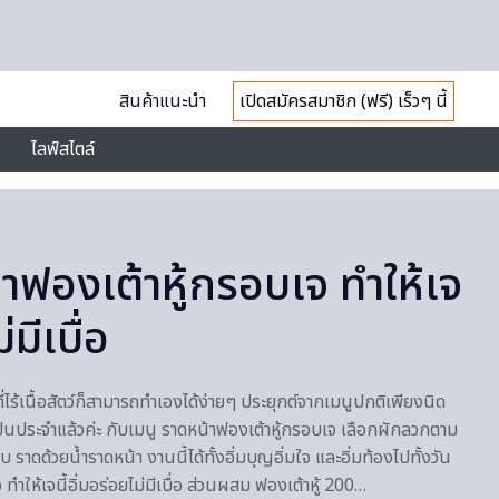
สินค้าแนะนำ
เปิดสมัครสมาชิก (ฟรี) เร็วๆ นี้
ไลฟ์สไตล์
าฟองเต้าหู้กรอบเจ ทำให้เจ
่มีเบื่อ
่ไร้เนื้อสัตว์ก็สามารถทำเองได้ง่ายๆ ประยุกต์จากเมนูปกติเพียงนิด
ู่เป็นประจำแล้วค่ะ กับเมนู ราดหน้าฟองเต้าหู้กรอบเจ เลือกผักลวกตาม
ราดด้วยน้ำราดหน้า งานนี้ได้ทั้งอิ่มบุญอิ่มใจ และอิ่มท้องไปทั้งวัน
ทำให้เจนี้อิ่มอร่อยไม่มีเบื่อ ส่วนผสม ฟองเต้าหู้ 200…