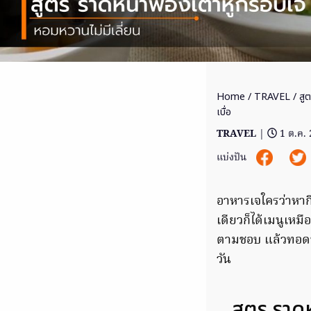
Home
/
TRAVEL
/ สูต
เบื่อ
TRAVEL
|
1 ต.ค.
แบ่งปัน
อาหารเจใครว่าหากิ
เดียวก็ได้เมนูเหมื
ตามชอบ แล้วทอดฟอง
วัน
สูตร ราดห