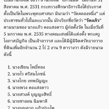
เป็นสำนักสงฆ์ ชื่อว่า สำนักสงฆ์ “แก้วนิมิต” เมื่อวันที่ 31
สิงหาคม พ.ศ. 2531 กระทรวงศึกษาธิการจึงได้ประกาศ
ตั้งเป็นวัดในพระพุทธศาสนา มีนามว่า “วัดคลองหนึ่ง” แต่
ประชาชนทั่วไปในละแวกนั้น มักเรียกชื่อวัดว่า “
วัดแก้ว
”
ตามนามของ นางแก้ว คงแสงดาว ผู้ก่อตั้งวัด ในเมื่อวันที่
5 มกราคม พ.ศ. 2535 ทางคณะสงฆ์ได้แต่งตั้ง พระครู
โอภาสธัญกิจ เป็นเจ้าอาวาส และได้มีผู้มีจิตศรัทธาถวาย
ที่ดินเพิ่มอีกจำนวน 2 ไร่ 2 งาน 9 ตารางวา ดังมีรายนาม
ดังนี้
นางเขียน โพธิ์ทอง
นายไว ศรีสมโภชน์
นางโกย เทพธัญญะ
นายพวง คงแสงดาว
นายสวงค์ บุญญะสิทธิ์
นายชาออน ฉิมพาลี
นางบุญลาภ แก้วประไพ