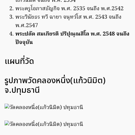
แก้วนิมิต จนถึง พ.ศ. 2534
พระครูโอภาสธัญกิจ พ.ศ. 2535 จนถึง พ.ศ.2542
พระวินัยธร ทวี ฉายา จนฺทวํโส พ.ศ. 2543 จนถึง
พ.ศ.2547
พระปลัด สมเกียรติ ปริปุณฺณสีโล พ.ศ. 2548 จนถึง
ปัจจุบัน
แผนที่วัด
รูปภาพวัดคลองหนึ่ง(แก้วนิมิต)
จ.ปทุมธานี