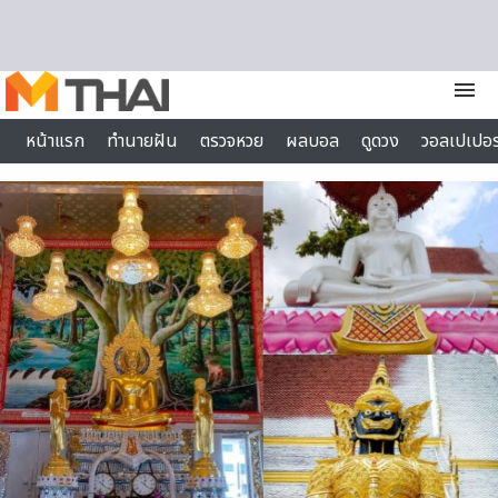
Skip to content
menu
หน้าแรก
ทำนายฝัน
ตรวจหวย
ผลบอล
ดูดวง
วอลเปเปอร
ไลฟ์สไตล์