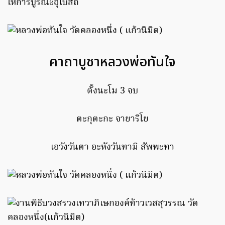
ให้การบูรณะอุโบสถ์
คาถาบูชาหลวงพ่อทันใจ
ตั้งนะโม 3 จบ
ตะกุตะกะ จายาริโย
เอวังวันตา อะหังวันทามิ สัพพะทา