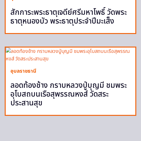
สักการะพระธาตุเจดีย์ศรีมหาโพธิ์ วัดพระ
ธาตุหนองบัว พระธาตุประจำปีมะเส็ง
อุบลราชธานี
ลอดท้องช้าง กราบหลวงปู่บุญมี ชมพระ
อุโบสถบนเรือสุพรรณหงส์ วัดสระ
ประสานสุข