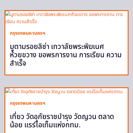
กรุงเทพมหานครฯ
มูตามรอยลิซ่า เทวาลัยพระพิฆเนศ
ห้วยขวาง ขอพรการงาน การเรียน ความ
สำเร็จ
กรุงเทพมหานครฯ
เที่ยว วัดอุภัยราชบำรุง วัดญวน ตลาด
น้อย แรร์ไอเท็มแห่งกทม.