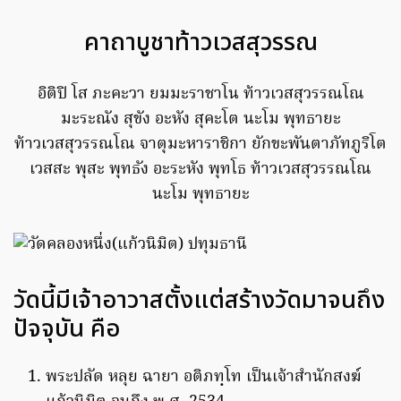
คาถาบูชาท้าวเวสสุวรรณ
อิติปิ โส ภะคะวา ยมมะราชาโน ท้าวเวสสุวรรณโณ
มะระณัง สุขัง อะหัง สุคะโต นะโม พุทธายะ
ท้าวเวสสุวรรณโณ จาตุมะหาราชิกา ยักขะพันตาภัทภูริโต
เวสสะ พุสะ พุทธัง อะระหัง พุทโธ ท้าวเวสสุวรรณโณ
นะโม พุทธายะ
วัดนี้มีเจ้าอาวาสตั้งแต่สร้างวัดมาจนถึง
ปัจจุบัน คือ
พระปลัด หลุย ฉายา อติภทฺโท เป็นเจ้าสำนักสงฆ์