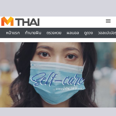
Skip to content
menu
หน้าแรก
ทำนายฝัน
ตรวจหวย
ผลบอล
ดูดวง
วอลเปเปอร
ไลฟ์สไตล์