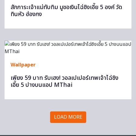
สักการะเจ้าแม่ทับทิม มูขอเงินไฉ่ซิงเอี๊ย 5 องค์ วัด
ทินหัว ฮ่องกง
Wallpaper
เพียง 59 บาท รับเฮง! วอลเปเปอร์เทพเจ้าไฉ่ซิง
เอี๊ย 5 ปางบนแอป MThai
LOAD MORE