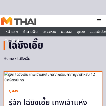
Skip to content
menu
หน้าแรก
ทำนายฝัน
ตรวจหวย
ผลบอล
ดูดวง
วอลเปเปอร
ไลฟ์สไตล์
ไฉ่ซิงเอี๊ย
Home
/ ไฉ่ซิงเอี๊ย
ดูดวง
รู้จัก ไฉ่ซิงเอี๊ย เทพเจ้าแห่ง