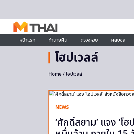
Skip to content
หน้าแรก
ทำนายฝัน
ตรวจหวย
ผลบอล
โฮปเวลล์
Home
/ โฮปเวลล์
NEWS
‘ศักดิ์สยาม’ แจง ‘โฮป