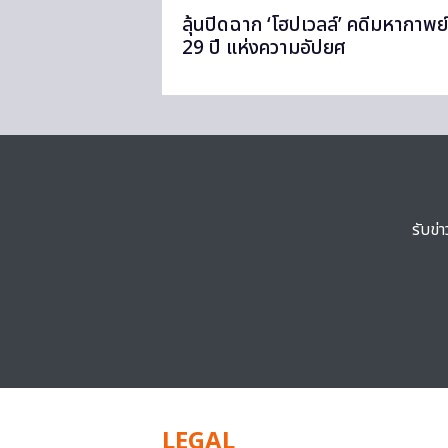
ลุ้นปิดฉาก ‘โฮปเวลล์’ คดีมหากาพย์
29 ปี แห่งความอัปยศ
รับข่
LEGAL