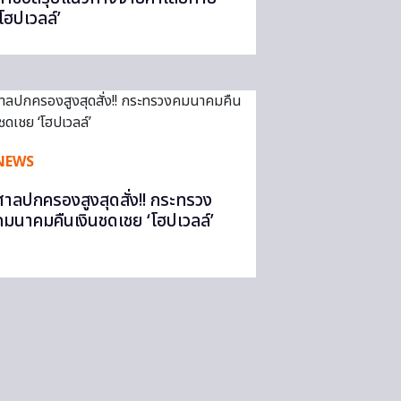
‘โฮปเวลล์’
NEWS
ศาลปกครองสูงสุดสั่ง!! กระทรวง
คมนาคมคืนเงินชดเชย ‘โฮปเวลล์’