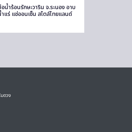
บ่อน้ำร้อนรักษะวาริน จ.ระนอง อาบ
น้ำแร่ แช่ออนเซ็น สไตล์ไทยแลนด์
ริมดวง