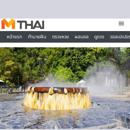
Skip to content
menu
หน้าแรก
ทำนายฝัน
ตรวจหวย
ผลบอล
ดูดวง
วอลเปเปอร
ไลฟ์สไตล์