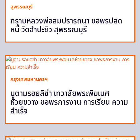
สุพรรณบุรี
กราบหลวงพ่อสมปรารถนา ขอพรปลด
หนี้ วัดสำปะซิว สุพรรณบุรี
กรุงเทพมหานครฯ
มูตามรอยลิซ่า เทวาลัยพระพิฆเนศ
ห้วยขวาง ขอพรการงาน การเรียน ความ
สำเร็จ