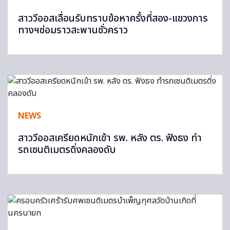
สาววีออสเลื่อนรับทราบข้อหาครั้งที่สอง-แขวงการ
ทางฯซ่อมราวสะพานชั่วคราว
NEWS
สาววีออสเครียดหนักเข้า รพ. หลัง ตร. ฟังธง ทำ
รถเซนติเมตรดิ่งคลองดับ