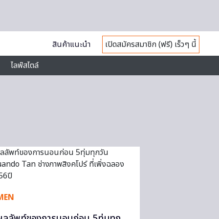
สินค้าแนะนำ
เปิดสมัครสมาชิก (ฟรี) เร็วๆ นี้
ไลฟ์สไตล์
MEN
ผลลัพท์ของการนอนก่อน 5ทุ่มทุก