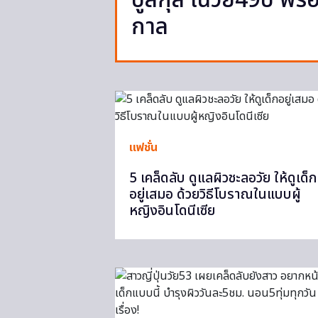
บูลกุล ในวัย49ปี พร
กาล
แฟชั่น
5 เคล็ดลับ ดูแลผิวชะลอวัย ให้ดูเด็ก
อยู่เสมอ ด้วยวิธีโบราณในแบบผู้
หญิงอินโดนีเซีย