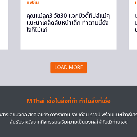
แฟชั่น
แ
คุณแม่ลูก3 วัย30 แจกบิวตี้ทิปส์แม่ๆ
แนะนำเคล็ดลับหน้าเด็ก ทำตามนี้ยัง
ไงก็ไม่แก่
LOAD MORE
MThai เชื่อในสิ่งที่ทำ ทำในสิ่งที่เชื่อ
าวสารเลขมงคล สถิติเลขดัง ดวงรายวัน รายเดือน รายปี พร้อมแนะนำวิธีเส
ลุ้นรับรางวัลจากกิจกรรมเสริมความเป็นมงคลให้กับตัวท่านเอง