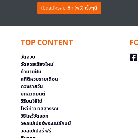
เปิดสมัครสมาชิก (ฟรี) เร็วๆนี้
TOP CONTENT
F
วัดสวย
วัดสวยเชียงใหม่
ทำนายฝัน
สถิติหวยรายเดือน
ดวงรายวัน
บทสวดมนต์
วิธีบนไอ้ไข่
ไหว้ท้าวเวสสุวรรณ
วิธีไหว้วัดแขก
วอลเปเปอร์พระแม่ลักษมี
วอลเปเปอร์ ฟรี