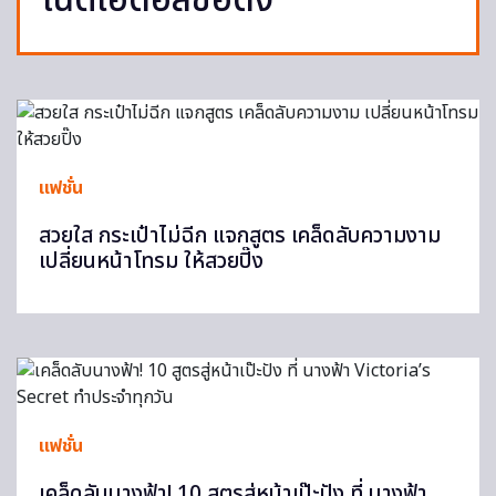
เน็ตไอดอลชื่อดัง
แฟชั่น
สวยใส กระเป๋าไม่ฉีก แจกสูตร เคล็ดลับความงาม
เปลี่ยนหน้าโทรม ให้สวยปิ๊ง
แฟชั่น
เคล็ดลับนางฟ้า! 10 สูตรสู่หน้าเป๊ะปัง ที่ นางฟ้า