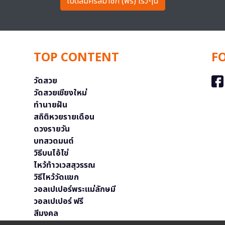
เปิดสมัครสมาชิก (ฟรี) เร็วๆนี้
TOP CONTENT
F
วัดสวย
วัดสวยเชียงใหม่
ทำนายฝัน
สถิติหวยรายเดือน
ดวงรายวัน
บทสวดมนต์
วิธีบนไอ้ไข่
ไหว้ท้าวเวสสุวรรณ
วิธีไหว้วัดแขก
วอลเปเปอร์พระแม่ลักษมี
วอลเปเปอร์ ฟรี
สีมงคล