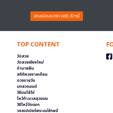
เปิดสมัครสมาชิก (ฟรี) เร็วๆนี้
TOP CONTENT
F
วัดสวย
วัดสวยเชียงใหม่
ทำนายฝัน
สถิติหวยรายเดือน
ดวงรายวัน
บทสวดมนต์
วิธีบนไอ้ไข่
ไหว้ท้าวเวสสุวรรณ
วิธีไหว้วัดแขก
วอลเปเปอร์พระแม่ลักษมี