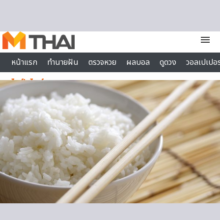
Skip to content
menu
หน้าแรก
ทำนายฝัน
ตรวจหวย
ผลบอล
ดูดวง
วอลเปเปอร
ไลฟ์สไตล์