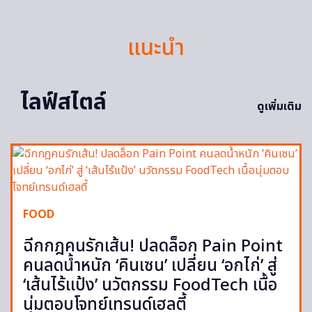
แนะนำ
ไลฟ์สไตล์
ดูเพิ่มเติม
FOOD
ฉีกกฎคนรักเส้น! ปลดล็อก Pain Point
คนลดน้ำหนัก ‘คินเซน’ เปลี่ยน ‘อกไก่’ สู่
‘เส้นไร้แป้ง’ นวัตกรรม FoodTech เนื้อ
นุ่มตอบโจทย์เทรนด์เฮลตี้