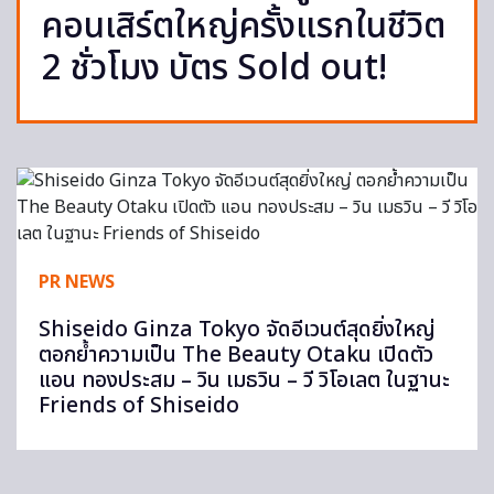
คอนเสิร์ตใหญ่ครั้งแรกในชีวิต
2 ชั่วโมง บัตร Sold out!
PR NEWS
Shiseido Ginza Tokyo จัดอีเวนต์สุดยิ่งใหญ่
ตอกย้ำความเป็น The Beauty Otaku เปิดตัว
แอน ทองประสม – วิน เมธวิน – วี วิโอเลต ในฐานะ
Friends of Shiseido