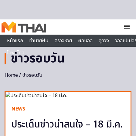
Skip to content
menu
หน้าแรก
ทำนายฝัน
ตรวจหวย
ผลบอล
ดูดวง
วอลเปเปอร
ไลฟ์สไตล์
ข่าวรอบวัน
Home
/ ข่าวรอบวัน
NEWS
ประเด็นข่าวน่าสนใจ – 18 มี.ค.