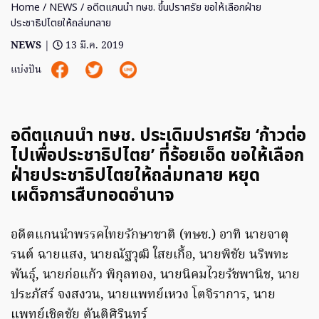
Home
/
NEWS
/ อดีตแกนนำ ทษช. ขึ้นปราศรัย ขอให้เลือกฝ่าย
ประชาธิปไตยให้ถล่มทลาย
NEWS
|
13 มี.ค. 2019
แบ่งปัน
อดีตแกนนำ ทษช. ประเดิมปราศรัย ‘ก้าวต่อ
ไปเพื่อประชาธิปไตย’ ที่ร้อยเอ็ด ขอให้เลือก
ฝ่ายประชาธิปไตยให้ถล่มทลาย หยุด
เผด็จการสืบทอดอำนาจ
อดีตแกนนำพรรคไทยรักษาชาติ (ทษช.) อาทิ นายจาตุ
รนต์ ฉายแสง, นายณัฐวุฒิ ใสยเกื้อ, นายพิชัย นริพทะ
พันธุ์, นายก่อแก้ว พิกุลทอง, นายนิคมไวยรัชพานิช, นาย
ประภัสร์ จงสงวน, นายแพทย์เหวง โตจิราการ, นาย
แพทย์เชิดชัย ตันติศิรินทร์