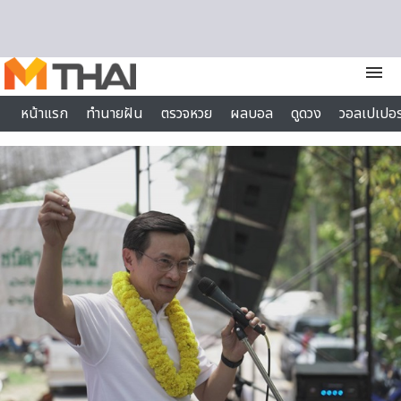
Skip to content
menu
หน้าแรก
ทำนายฝัน
ตรวจหวย
ผลบอล
ดูดวง
วอลเปเปอร
ไลฟ์สไตล์