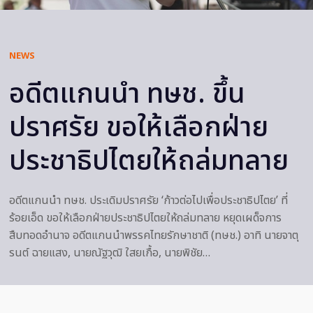
NEWS
อดีตแกนนำ ทษช. ขึ้น
ปราศรัย ขอให้เลือกฝ่าย
ประชาธิปไตยให้ถล่มทลาย
อดีตแกนนำ ทษช. ประเดิมปราศรัย ‘ก้าวต่อไปเพื่อประชาธิปไตย’ ที่
ร้อยเอ็ด ขอให้เลือกฝ่ายประชาธิปไตยให้ถล่มทลาย หยุดเผด็จการ
สืบทอดอำนาจ อดีตแกนนำพรรคไทยรักษาชาติ (ทษช.) อาทิ นายจาตุ
รนต์ ฉายแสง, นายณัฐวุฒิ ใสยเกื้อ, นายพิชัย…