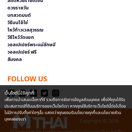
สถิติหวยรายเดือน
ดวงรายวัน
บทสวดมนต์
วิธีบนไอ้ไข่
ไหว้ท้าวเวสสุวรรณ
วิธีไหว้วัดแขก
วอลเปเปอร์พระแม่ลักษมี
วอลเปเปอร์ ฟรี
สีมงคล
FOLLOW US
เว็บไซต์นี้ใช้คุกกี้
เพื่อการนำเสนอเนื้อหาที่ดี รวมถึงการจัดการข้อมูลส่วนบุคคล เพื่อให้คุณได้รับ
ประสบการณ์ที่ดีบนบริการของเว็บไซต์เรา หากคุณใช้บริการเว็บไซต์นี้ต่อไปโดย
ไม่มีการปรับตั้งค่าใดๆนั้น แสดงว่าคุณยอมรับนโยบายคุกกี้และนโยบายส่วน
บุคคลของเรา
Copyright © 2016
MThai.com All rights reserved. หมายเลขทะเบียนการค้า