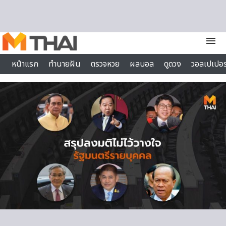
Skip to content
menu
หน้าแรก
ทำนายฝัน
ตรวจหวย
ผลบอล
ดูดวง
วอลเปเปอร
ไลฟ์สไตล์