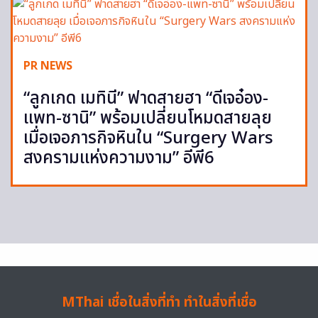
PR NEWS
“ลูกเกด เมทินี” ฟาดสายฮา “ดีเจอ๋อง-
แพท-ซานิ” พร้อมเปลี่ยนโหมดสายลุย
เมื่อเจอภารกิจหินใน “Surgery Wars
สงครามแห่งความงาม” อีพี6
MThai เชื่อในสิ่งที่ทำ ทำในสิ่งที่เชื่อ