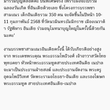
มาร่วมบุญตลอดค่ะ ปีนี้พิเศษจริง เพราะผิงจะไปร่วม
ฉลองวันเกิด ที่อินเดียด้วยเลย ซึ่งโครงการบรรพชา
สามเณร เด็กอินเดียรวม 350 คน จะจัดขึ้นในปีหน้า 10-
11 กุมภาพันธ์ 2568 ที่วัดนวมินทรธัมมิกราช เมืองเนวาด้
า รัฐพิหาร อินเดีย ร่วมอนุโมทนาบุญใหญ่ในครั้งนี้ด้วยกัน
นะคะ’
งานบรรพชาสามเณรอินเดียครั้งนี้ ได้รับเกียรติอย่างสูง
จาก พระเดชพระคุณ พระธรรมโพธิวงศ์ เจ้าอาวาสวัดไทย
พุทธคยา หัวหน้าพระธรรมทูตสายประเทศอินดีย เนปาล
จะมาเป็นประธานฝ่ายสงฆ์ และประธานจัดงาน พระครู
อุดมโพธิวิเทศ วัดพระรามอโยธยา-อินเดีย และรองโฆษก
พระธรรมทูต สายประเทศอินเดีย-เนปาล