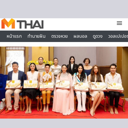
Skip to content
menu
หน้าแรก
ทำนายฝัน
ตรวจหวย
ผลบอล
ดูดวง
วอลเปเปอร
ไลฟ์สไตล์