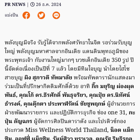
PR NEWS
|
26 ธ.ค. 2024
แบ่งปัน
พลังบุญมีจริง รับรู้ได้จากพลังศรัทธาในจิต รอร่วมรับบุญ
ใหญ่ พลังบุญมหาศาลจากอินเดีย แดนดินพุทธภูมิของ
พระพุทธเจ้า กับงานใหญ่มากๆ บวชเด็กอินเดีย 350 รูป ปี
นี้จัดต่อเนื่องเป็นปีที่ 7 แล้ว โดยมีทีมใจบุญ นำโดยไฮโซ
สายบุญ
ผิง สุภาวดี ทัพมาลัย
พร้อมทัพดารานักแสดงมา
ร่วมเป็นที่ปรึกษากิตติมศักดิ์ด้วย อาทิ
กิ๊ก มยุริญ ผ่องผุด
พันธ์, คุณโก้ ดร.ธีรศักดิ์ พันธุจริยา, คุณปุ๋ย ดร.นิทัศน์
ธำรงค์, คุณตุ๊กตา ประพาฬรัตน์ ชัยชูพฤกษ์
ผู้อำนวยการ
ฝ่ายพัฒนารายการ และปฏิบัติการธุรกิจ ช่อง one 31,
กะ
ปุ่น ลัญฉกร
ผู้จัดการศิลปินดาราดัง และโปรดิวซ์กอง
ประกวด Miss Wellness World Thailand,
น็อต แม็ก
ซิม, ออฟฟี่ แม็กซิม, รัมม์ศิวา ทราเวล, คุณรัฐ ริมธีรกุล