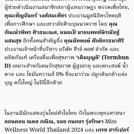
ผู้ช่วยดำเนินงานสมาชิกสภาผู้แทนราษฎร พรรคเพื่อไทย,
คุณเพ็ญจันทร์ วงศ์สมเพ็ชร
ประธานมูลนิธิพรโชคฤดี
เพื่อการศึกษา และเทวาลัยศิวะบุนนาคราช โดย
คุณ
กัณณ์รพีพร ศิวธนเณศ, หมอเป้ นายแพทย์ษิรณัชฐ์
แสนสุข
อีกทั้งคนสำคัญยิ่ง
คุณนัทพงษ์ ศักดิกรธนาศิริ
ประธานเจ้าหน้าที่บริหาร บริษัท ฮิวจ์ คอฟ จำกัด และ
ผลิตภัณฑ์ เครื่องดื่มเพื่อสุขภาพ
‘เติมบุญดี’ (Termbun
D)
เหมาะสำหรับคนรักสุขภาพ ผู้สูงอายุ และพระสงฆ์ นํ้า
ตาล และ ไขมันทรานส์ 0% ที่จะมาร่วม ปลูกต้นกล้าแห่ง
บุญ ครั้งใหญ่ ในปีนี้อีกด้วย
ในงานมีนักแสดงรุ่นใหม่หัวใจไทย รักในพระพุทธศาสนา
ลอนดอน ณดล กณิณ, จอย กนกอร รุ่งรักษา
Miss
Wellness World Thailand 2024 และ
เกรซ ฮาร์เปอร์