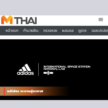
Skip to content
menu
หน้าแรก
ทำนายฝัน
ตรวจหวย
ผลบอล
ดูดวง
วอลเปเปอร
ไลฟ์สไตล์