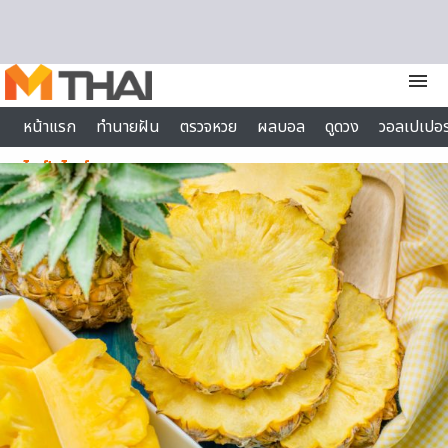
Skip to content
menu
หน้าแรก
ทำนายฝัน
ตรวจหวย
ผลบอล
ดูดวง
วอลเปเปอร
ไลฟ์สไตล์