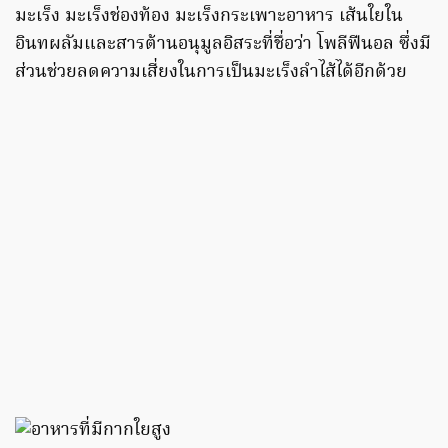
มะเร็ง มะเร็งช่องท้อง มะเร็งกระเพาะอาหาร เส้นใยใน
อินทผลัมและสารต้านอนุมูลอิสระที่ชื่อว่า โพลีฟีนอล ซึ่งมี
ส่วนช่วยลดความเสี่ยงในการเป็นมะเร็งลำไส้ได้อีกด้วย