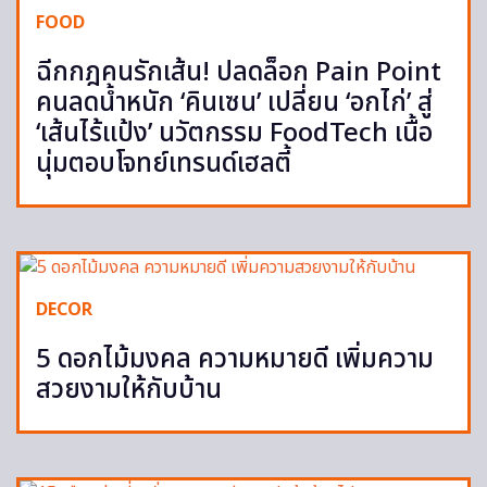
FOOD
ฉีกกฎคนรักเส้น! ปลดล็อก Pain Point
คนลดน้ำหนัก ‘คินเซน’ เปลี่ยน ‘อกไก่’ สู่
‘เส้นไร้แป้ง’ นวัตกรรม FoodTech เนื้อ
นุ่มตอบโจทย์เทรนด์เฮลตี้
DECOR
5 ดอกไม้มงคล ความหมายดี เพิ่มความ
สวยงามให้กับบ้าน