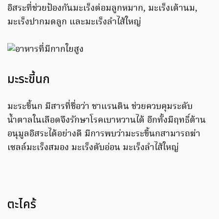
อิสระที่ช่วยป้องกันมะเร็งต่อมลูกหมาก, มะเร็งเต้านม,
มะเร็งปากมดลูก และมะเร็งลำไส้ใหญ่
มะระขี้นก
มะระขี้นก มีสารที่ชื่อว่า ชาแรนติน ช่วยควบคุมระดับ
น้ำตาลในเลือดจึงรักษาโรคเบาหวานได้ อีกทั้งมีฤทธิ์ต้าน
อนุมูลอิสระได้อย่างดี มีการพบว่ามะระขี้นกสามารถฆ่า
เซลล์มะเร็งสมอง มะเร็งตับอ่อน มะเร็งลำไส้ใหญ่
ตะไคร้