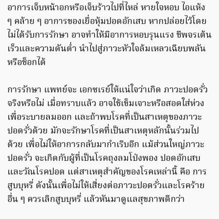
อาการเจ็บหน้าอกหรือเจ็บร้าวไปที่ไหล่ หายใจหอบ ไอแห้ง
ๆ คล้าย ๆ อาการของเยื่อหุ้มปอดอักเสบ หากปล่อยไว้โดย
ไม่ได้รับการรักษา อาจทำให้มีอาการหอบรุนแรง ชีพจรเต้น
เร็วและความดันต่ำ นำไปสู่ภาวะหัวใจล้มเหลวเฉียบพลัน
หรือช็อกได้
การรักษา แพทย์จะ เอกซเรย์ให้แน่ใจว่าเกิด ภาวะปอดรั่ว
จริงหรือไม่ เมื่อทราบแล้ว อาจใช้เข็มเจาะหรือสอดใส่ห่วง
เพื่อระบายลมออก และถ้าพบโรคที่เป็นสาเหตุของภาวะ
ปอดรั่วด้วย มักจะรักษาโรคที่เป็นสาเหตุหลักนั้นร่วมไป
ด้วย เพื่อไม่ให้อาการกลับมากำเริบอีก แม้ส่วนใหญ่ภาวะ
ปอดรั่ว จะเกิดกับผู้ที่เป็นโรคถุงลมโป่งพอง ปอดอักเสบ
และวัณโรคปอด แต่สาเหตุสำคัญของโรคเหล่านี้ คือ การ
สูบบุหรี่ ดังนั้นเพื่อไม่ให้เสี่ยงต่อภาวะปอดรั่วและโรคร้าย
อื่น ๆ ควรเลิกสูบบุหรี่ แล้วหันมาดูแลสุขภาพดีกว่า