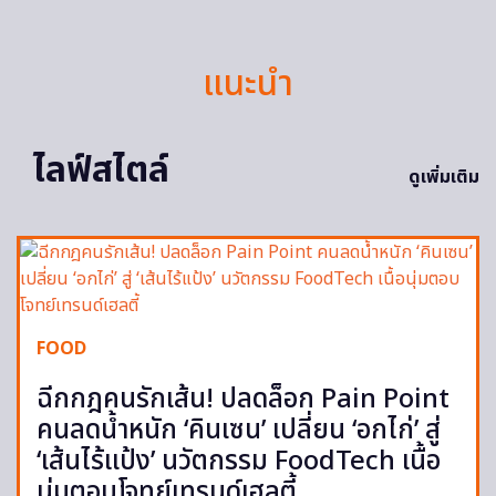
แนะนำ
ไลฟ์สไตล์
ดูเพิ่มเติม
FOOD
ฉีกกฎคนรักเส้น! ปลดล็อก Pain Point
คนลดน้ำหนัก ‘คินเซน’ เปลี่ยน ‘อกไก่’ สู่
‘เส้นไร้แป้ง’ นวัตกรรม FoodTech เนื้อ
นุ่มตอบโจทย์เทรนด์เฮลตี้