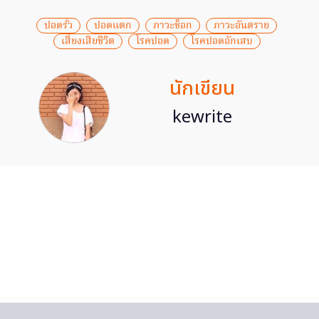
ปอดรั่ว
ปอดแตก
ภาวะช็อก
ภาวะอันตราย
เสี่ยงเสียชีวิต
โรคปอด
โรคปอดอักเสบ
นักเขียน
kewrite