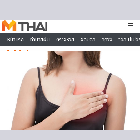
Skip to content
menu
หน้าแรก
ทำนายฝัน
ตรวจหวย
ผลบอล
ดูดวง
วอลเปเปอร
ไลฟ์สไตล์