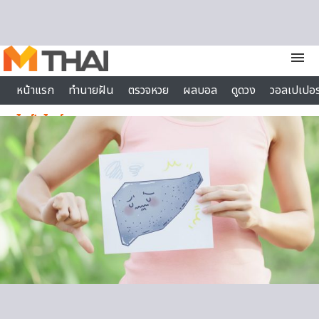
Skip to content
menu
หน้าแรก
ทำนายฝัน
ตรวจหวย
ผลบอล
ดูดวง
วอลเปเปอร
ไลฟ์สไตล์