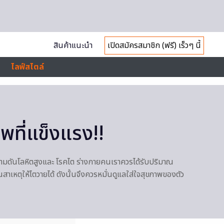
สินค้าแนะนำ
เปิดสมัครสมาชิก (ฟรี) เร็วๆ นี้
ไลฟ์สไตล์
พที่แข็งแรง!!
วามดันโลหิตสูงและ โรคไต ร่างกายคนเราควรได้รับปริมาณ
สาเหตุให้ไตวายได้ ดังนั้นจึงควรหมั่นดูแลใส่ใจสุขภาพของตัว