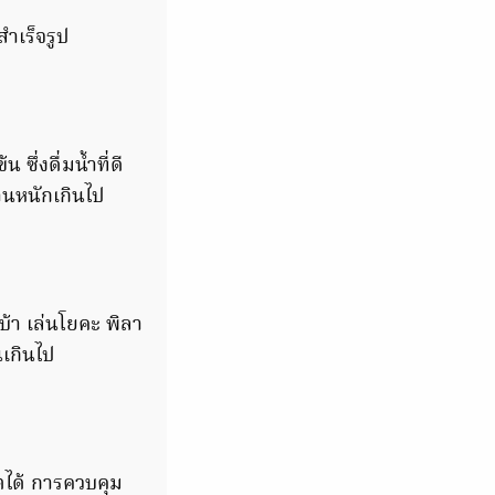
ำเร็จรูป
ซึ่งดื่มน้ำที่ดี
านหนักเกินไป
้า เล่นโยคะ พิลา
เกินไป
ไตได้ การควบคุม