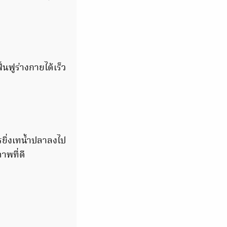
้นฟูร่างกายได้เร็ว
รยิ่งเทน้ำปลาลงไป
าพที่ดี