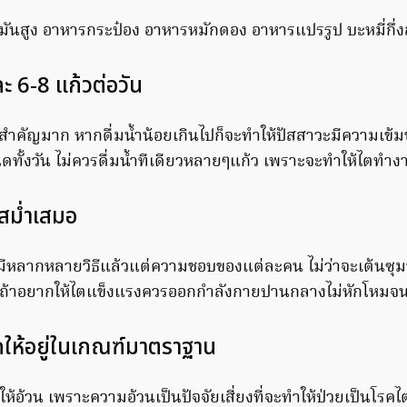
มันสูง อาหารกระป๋อง อาหารหมักดอง อาหารแปรรูป บะหมี่กึ่งส
นละ 6-8 แก้วต่อวัน
ที่สำคัญมาก หากดื่มน้ำน้อยเกินไปก็จะทำให้ปัสสาวะมีความเข้มข้น 
ิดทั้งวัน ไม่ควรดื่มน้ำทีเดียวหลายๆแก้ว เพราะจะทำให้ไตทำง
สม่ำเสมอ
หลากหลายวิธีแล้วแต่ความชอบของแต่ละคน ไม่ว่าจะเต้นซุมบ
เนส ถ้าอยากให้ไตแข็งแรงควรออกกำลังกายปานกลางไม่หักโหมจน
กให้อยู่ในเกณฑ์มาตราฐาน
ให้อ้วน เพราะความอ้วนเป็นปัจจัยเสี่ยงที่จะทำให้ป่วยเป็นโรค