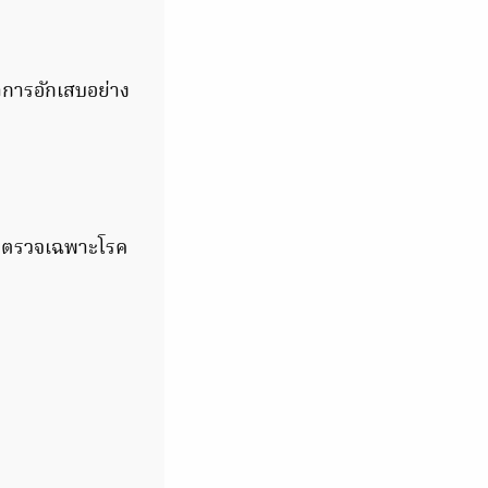
าการอักเสบอย่าง
อกตรวจเฉพาะโรค