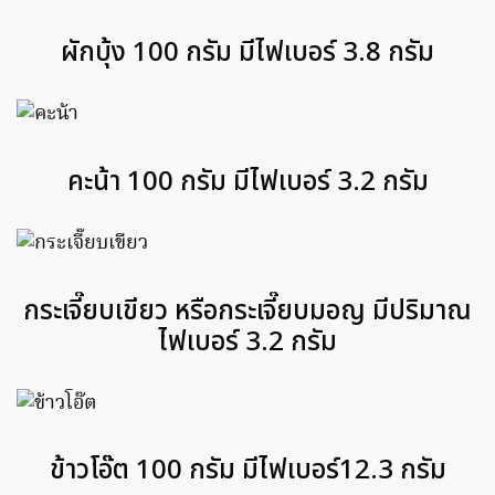
ผักบุ้ง 100 กรัม มีไฟเบอร์ 3.8 กรัม
คะน้า 100 กรัม มีไฟเบอร์ 3.2 กรัม
กระเจี๊ยบเขียว หรือกระเจี๊ยบมอญ มีปริมาณ
ไฟเบอร์ 3.2 กรัม
ข้าวโอ๊ต 100 กรัม มีไฟเบอร์12.3 กรัม