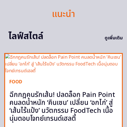
แนะนำ
ไลฟ์สไตล์
ดูเพิ่มเติม
FOOD
ฉีกกฎคนรักเส้น! ปลดล็อก Pain Point
คนลดน้ำหนัก ‘คินเซน’ เปลี่ยน ‘อกไก่’ สู่
‘เส้นไร้แป้ง’ นวัตกรรม FoodTech เนื้อ
นุ่มตอบโจทย์เทรนด์เฮลตี้