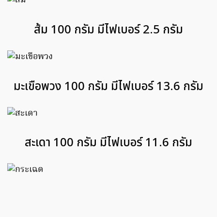
ส้ม 100 กรัม มีไฟเบอร์ 2.5 กรัม
มะเขือพวง 100 กรัม มีไฟเบอร์ 13.6 กรัม
สะเดา 100 กรัม มีไฟเบอร์ 11.6 กรัม