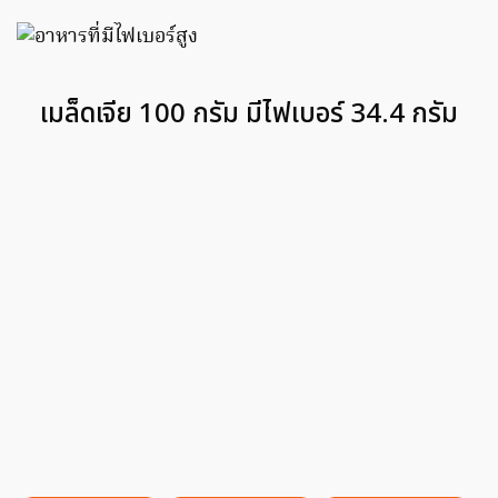
เมล็ดเจีย 100 กรัม มีไฟเบอร์ 34.4 กรัม