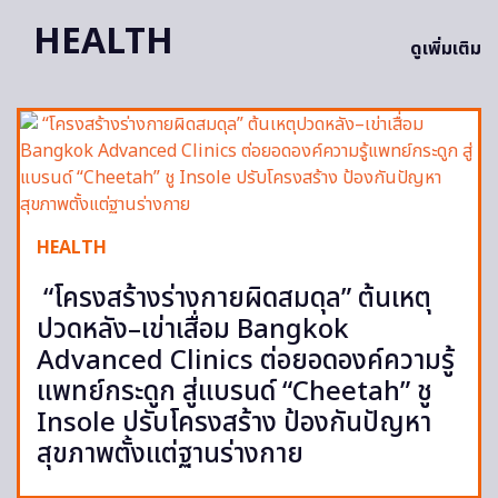
HEALTH
ดูเพิ่มเติม
HEALTH
“โครงสร้างร่างกายผิดสมดุล” ต้นเหตุ
ปวดหลัง–เข่าเสื่อม Bangkok
Advanced Clinics ต่อยอดองค์ความรู้
แพทย์กระดูก สู่แบรนด์ “Cheetah” ชู
Insole ปรับโครงสร้าง ป้องกันปัญหา
สุขภาพตั้งแต่ฐานร่างกาย