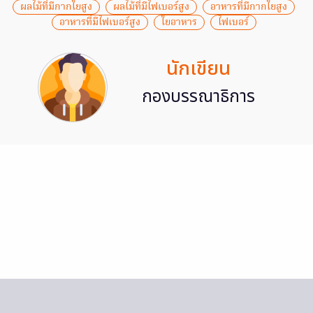
ผลไม้ที่มีกากใยสูง
ผลไม้ที่มีไฟเบอร์สูง
อาหารที่มีกากใยสูง
อาหารที่มีไฟเบอร์สูง
ใยอาหาร
ไฟเบอร์
นักเขียน
กองบรรณาธิการ