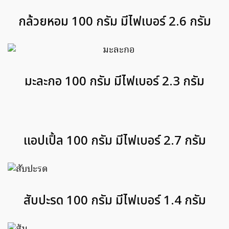
กล้วยหอม 100 กรัม มีไฟเบอร์ 2.6 กรัม
มะละกอ 100 กรัม มีไฟเบอร์ 2.3 กรัม
แอปเปิ้ล 100 กรัม มีไฟเบอร์ 2.7 กรัม
สับปะรด 100 กรัม มีไฟเบอร์ 1.4 กรัม