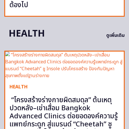
ต้องไป
HEALTH
ดูเพิ่มเติม
HEALTH
“โครงสร้างร่างกายผิดสมดุล” ต้นเหตุ
ปวดหลัง–เข่าเสื่อม Bangkok
Advanced Clinics ต่อยอดองค์ความรู้
แพทย์กระดูก สู่แบรนด์ “Cheetah” ชู