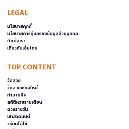
LEGAL
นโยบายคุกกี้
นโยบายการคุ้มครองข้อมูลส่วนบุคคล
ติดต่อเรา
เกี่ยวกับเอ็มไทย
TOP CONTENT
วัดสวย
วัดสวยเชียงใหม่
ทำนายฝัน
สถิติหวยรายเดือน
ดวงรายวัน
บทสวดมนต์
วิธีบนไอ้ไข่