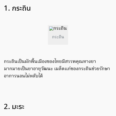
1. กระถิน
กระถิน
กระถินเป็นผักพื้นเมืองของไทยมีสรรพคุณทางยา
มากมายเป็นยาอายุวัฒนะ เมล็ดแก่ของกระถินช่วยรักษา
อาการนอนไม่หลับได้
2. มะระ