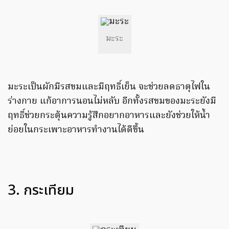
มะระ
มะระเป็นผักมีรสขมและมีฤทธิ์เย็น จะช่วยลดธาตุไฟใน
ร่างกาย แก้อาการนอนไม่หลับ อีกทั้งรสขมของมะระยังมี
ฤทธิ์ช่วยกระตุ้นความรู้สึกอยากอาหารและยังช่วยให้น้ำ
ย่อยในกระเพาะอาหารทำงานได้ดีขึ้น
3. กระเทียม