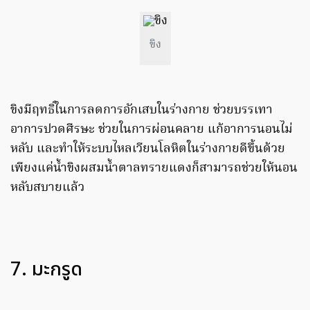
ขิง
ขิงมีฤทธิ์ในการลดการอักเสบในร่างกาย ช่วยบรรเทา
อาการปวดศีรษะ ช่วยในการผ่อนคลาย แก้อาการนอนไม่
หลับ และทำให้ระบบไหลเวียนโลหิตในร่างกายดีขึ้นด้วย
เพียงแค่น้ำขิงผสมน้ำตาลทรายแดงก็สามารถช่วยให้นอน
หลับสบายแล้ว
7. มะกรูด