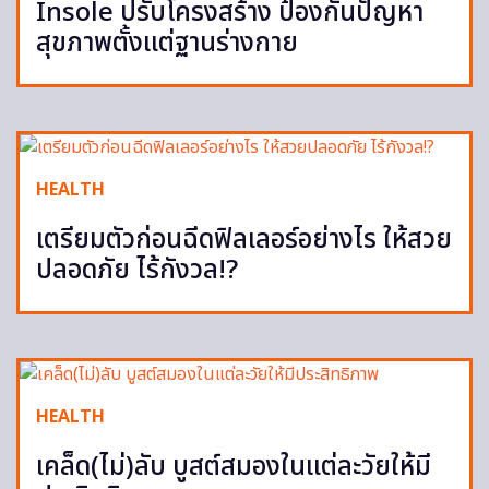
Insole ปรับโครงสร้าง ป้องกันปัญหา
สุขภาพตั้งแต่ฐานร่างกาย
HEALTH
เตรียมตัวก่อนฉีดฟิลเลอร์อย่างไร ให้สวย
ปลอดภัย ไร้กังวล!?
HEALTH
เคล็ด(ไม่)ลับ บูสต์สมองในแต่ละวัยให้มี