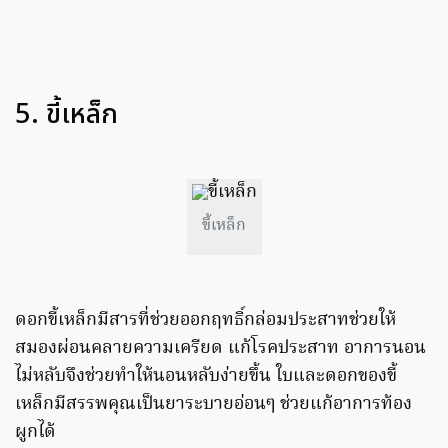
5. ขี้เหล็ก
ขี้เหล็ก
ดอกขี้เหล็กมีสารที่ช่วยออกฤทธิ์กล่อมประสาทช่วยให้
สมองผ่อนคลายความเครียด แก้โรคประสาท อาการนอน
ไม่หลับจึงช่วยทำให้นอนหลับง่ายขึ้น ใบและดอกของขี้
เหล็กมีสรรพคุณเป็นยาระบายอ่อนๆ ช่วยแก้อาการท้อง
ผูกได้