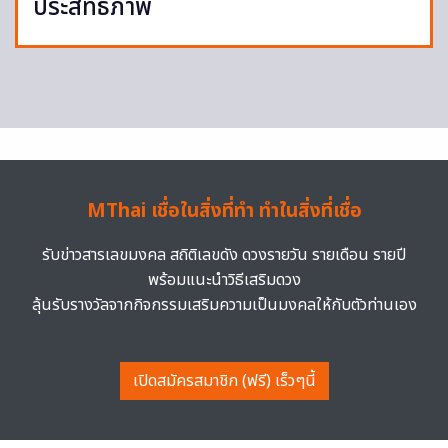
ประสิทธิภาพ
MThai เชื่อในสิ่งที่ทำ ทำในสิ่งที่เชื่อ
รับข่าวสารเลขมงคล สถิติเลขดัง ดวงรายวัน รายเดือน รายปี
พร้อมแนะนำวิธีเสริมดวง
ลุ้นรับรางวัลจากกิจกรรมเสริมความเป็นมงคลให้กับตัวท่านเอง
เปิดสมัครสมาชิก (ฟรี) เร็วๆนี้