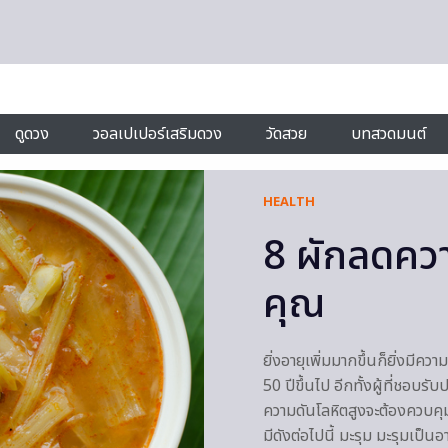
ดูดวง
วอลเปเปอร์เสริมดวง
วัดสวย
บทสวดมนต์
HEALTH
8 ผักลดควา
คุณ
ยิ่งอายุเพิ่มมากขึ้นก็ยิ่งมี
50 ปีขึ้นไป อีกทั้งผู้ที่ชอบร
ความดันโลหิตสูงจะต้องควบค
มีดังต่อไปนี้ มะรุม มะรุมเป็