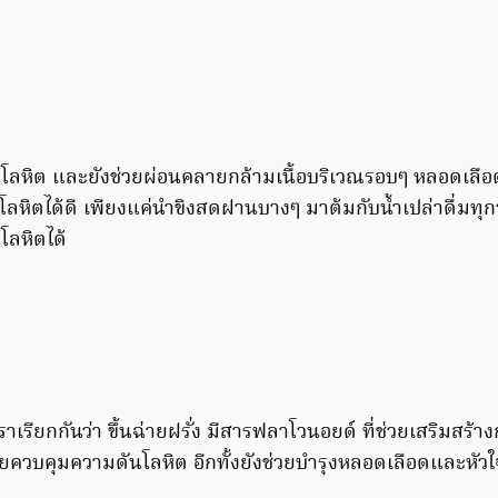
โลหิต และยังช่วยผ่อนคลายกล้ามเนื้อบริเวณรอบๆ หลอดเลือด ท
หิตได้ดี เพียงแค่นำขิงสดฝานบางๆ มาต้มกับน้ำเปล่าดื่มทุกว
โลหิตได้
นเราเรียกกันว่า ขึ้นฉ่ายฝรั่ง มีสารฟลาโวนอยด์ ที่ช่วยเสริมส
ควบคุมความดันโลหิต อีกทั้งยังช่วยบำรุงหลอดเลือดและหัวใ