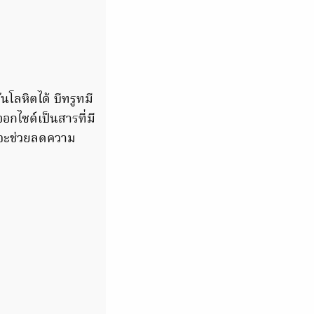
โลหิตได้ บีทรูทมี
กไซด์เป็นสารที่มี
งจะช่วยลดความ