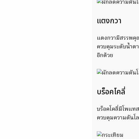
แตงกวา
แตงกวามีสรรพคุณ
ควบคุมระดับน้ำตา
อีกด้วย
บร็อคโคลี่
บร็อคโคลี่มีโพแทส
ควบคุมความดันโลห