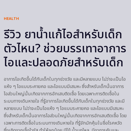
HEALTH
รีวิว ยาน้ำแก้ไอสำหรับเด็ก
ตัวไหน? ช่วยบรรเทาอาการ
ไอและปลอดภัยสำหรับเด็ก
อาการไอเกิดขึ้นได้กับเด็กในทุกช่วงวัย และมีหลายแบบ ไม่ว่าจะเป็นไอ
แห้ง ๆ ไอแบบระคายคอ และไอแบบมีเสมหะ ซึ่งสำหรับเด็กนั้นอาการ
ไอส่วนใหญ่นั้นเกิดจากการอักเสบติดเชื้อ โดยเฉพาะการติดเชื้อใน
ระบบทางเดินหายใจ ที่รู้อาการไอเกิดขึ้นได้กับเด็กในทุกช่วงวัย และมี
หลายแบบ ไม่ว่าจะเป็นไอแห้ง ๆ ไอแบบระคายคอ และไอแบบมีเสมหะ
ซึ่งสำหรับเด็กนั้นอาการไอส่วนใหญ่นั้นเกิดจากการอักเสบติดเชื้อ โดย
เฉพาะการติดเชื้อในระบบทางเดินหายใจ ที่รู้จักมักคุ้นในชื่อโรคหวัด
ซึ่งเกิดจากเชื้อไวรัส ทำให้ลูกน้อย มีไข้ น้ำมูกไหล มีอาการคันและ