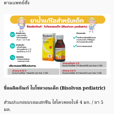
ตามแพทย์สั่ง
ชื่อผลิตภัณฑ์ ไบโซลวอนเด็ก (
Bisolvon pediatric)
ส่วนประกอบบรอมเฮกซีน ไฮโดรคลอไรด์ 4 มก. / ยา 5
มล.