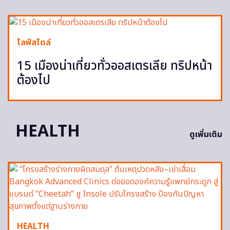
ไลฟ์สไตล์
15 เมืองน่าเที่ยวทั่วออสเตรเลีย ทริปหน้า
ต้องไป
HEALTH
ดูเพิ่มเติม
HEALTH