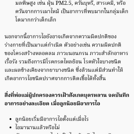
มลพิษสูง เช่น ฝุ่น PM2.5, ควันบุหรี่, สารเคมี, หรือ
ควันจากการเผาไหม้ เป็นอาการที่พบมากในกลุ่มเด็ก
โตมากกว่าเด็กเล็ก
นอกจากนี้อาการไอยังอาจเกิดจากความผิดปกติของ
ร่างกายที่เป็นมาแต่กำเนิด ตัวอย่างเช่น ความผิดปกติ
ของโครงสร้างหลอดลม ภาวะนอนกรน ภาวะสำลักอาหาร
เรื้อรัง รวมถึงการมีโรคกรดไหลย้อน โรคหัวใจบางชนิด
และผลข้างเคียงจากยาบางชนิด ซึ่งล้วนแต่มีส่วนทำให้
เกิดอาการไอชนิดปราศจากการติดเชื้อได้ทั้งสิ้น
สิ่งที่พ่อแม่ผู้ปกครองควรเฝ้าสังเกตบุตรหลาน จดบันทึก
อาการอย่างละเอียด เมื่อลูกน้อยมีอาการไอ
ลูกน้อยเริ่มมีอาการไอตั้งแต่เมื่อไร
ไอมานานแล้วหรือไม่