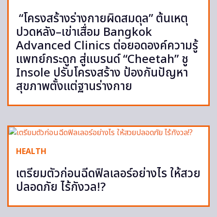
“โครงสร้างร่างกายผิดสมดุล” ต้นเหตุ
ปวดหลัง–เข่าเสื่อม Bangkok
Advanced Clinics ต่อยอดองค์ความรู้
แพทย์กระดูก สู่แบรนด์ “Cheetah” ชู
Insole ปรับโครงสร้าง ป้องกันปัญหา
สุขภาพตั้งแต่ฐานร่างกาย
HEALTH
เตรียมตัวก่อนฉีดฟิลเลอร์อย่างไร ให้สวย
ปลอดภัย ไร้กังวล!?