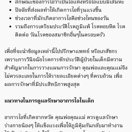
ลักษณะของการไอว่าเป็นไอแห้งหรือไอแบบมีเสมหะ
ปัจจัยที่ส่งผลทำให้เกิดการไอที่รุนแรงขึ้น
ช่วงเวลาที่มักเกิดอาการไอคือช่วงไหนของวัน
รวมถึงการเตรียมประวัติโรคภูมิแพ้ โรคหอบหืด โรค
ติดต่อ วัณโรคของสมาชิกอื่นๆในครอบครัว
เพื่อที่จะนำข้อมูลเหล่านี้ไปปรึกษาแพทย์ หรือเภสัชกร
เพราะการวินิจฉัยโรคการซักประวัติผู้ป่วยในเด็กมีความ
สำคัญมากในการวางแผนการรักษา คุณพ่อและคุณแม่จึง
ไม่ควรละเลยในการให้รายละเอียดต่างๆ ที่ครบถ้วน เพื่อ
ผลการรักษาที่มีประสิทธิภาพสูงสุด
แนวทางในการดูแลรักษาอาการไอในเด็ก
อาการไอที่เกิดจากหวัด คุณพ่อคุณแม่ ควรดูแลรักษา
ร่างกายน้องๆ ให้แข็งแรงเพื่อให้ภูมิคุ้มกันกลับมาทำงาน