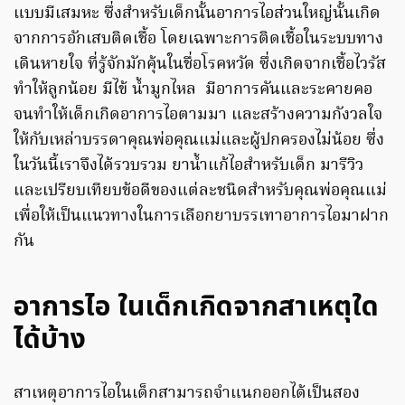
แบบมีเสมหะ ซึ่งสำหรับเด็กนั้นอาการไอส่วนใหญ่นั้นเกิด
จากการอักเสบติดเชื้อ โดยเฉพาะการติดเชื้อในระบบทาง
เดินหายใจ ที่รู้จักมักคุ้นในชื่อโรคหวัด ซึ่งเกิดจากเชื้อไวรัส
ทำให้ลูกน้อย มีไข้ น้ำมูกไหล มีอาการคันและระคายคอ
จนทำให้เด็กเกิดอาการไอตามมา และสร้างความกังวลใจ
ให้กับเหล่าบรรดาคุณพ่อคุณแม่และผู้ปกครองไม่น้อย ซึ่ง
ในวันนี้เราจึงได้รวบรวม ยาน้ำแก้ไอสำหรับเด็ก มารีวิว
และเปรียบเทียบข้อดีของแต่ละชนิดสำหรับคุณพ่อคุณแม่
เพื่อให้เป็นแนวทางในการเลือกยาบรรเทาอาการไอมาฝาก
กัน
อาการไอ ในเด็กเกิดจากสาเหตุใด
ได้บ้าง
สาเหตุอาการไอในเด็กสามารถจำแนกออกได้เป็นสอง