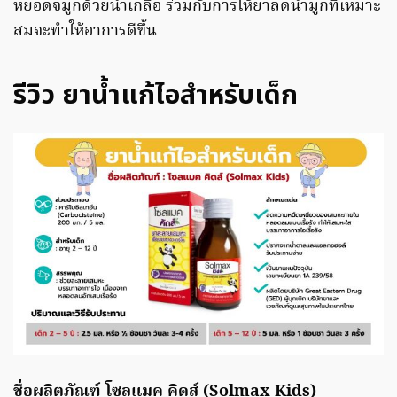
หยอดจมูกด้วยน้ำเกลือ ร่วมกับการให้ยาลดน้ำมูกที่เหมาะ
สมจะทำให้อาการดีขึ้น
รีวิว ยาน้ำแก้ไอสำหรับเด็ก
ชื่อผลิตภัณฑ์ โซลแมค คิดส์ (
Solmax Kids)