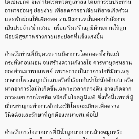
ได้เป็นปกติ จนทำให้โรคหวัดทุเลาลง โดยการรับประทาน
อาหารอ่อนๆ ย่อยง่าย เพื่อลดการอาเจียนที่อาจเกิดร่วม
และพักผ่อนให้เพียงพอ รวมถึงการหมั่นออกกำลังกาย
เป็นประจำสม่ำเสมอ เพื่อเสริมสร้างภูมิต้านทานให้ลูก
น้อยมีสุขภาพร่างกายและปอดที่แข็งแรงขึ้น
สำหรับท่านที่มีบุตรหลานมีอาการไอตลอดทั้งวันแม้
กระทั่งตอนนอน จนสร้างความกังวลใจ ควรพาบุตรหลาน
ของท่านมาพบแพทย์ เพราะอาจเป็นอาการไอที่มีสาเหตุ
มาจากโพรงจมูกอักเสบหรือที่เรียกกันว่าไซนัสอักเสบ หรือ
หากอาการไอมักเกิดขึ้นเฉพาะเวลากลางคืน อาจเกิดจาก
ภาวะหอบจากโรคหืด หรือเป็นโรคภูมิแพ้ ซึ่งทั้งนี้แพทย์ผู้
เชี่ยวชาญจะทำการซักประวัติโดยละเอียดเพื่อตรวจ
วินิจฉัยและรักษาที่ถูกต้องเหมาะสมต่อไป
สำหรับการไอจากการที่มีน้ำมูกมาก การล้างจมูกหรือ