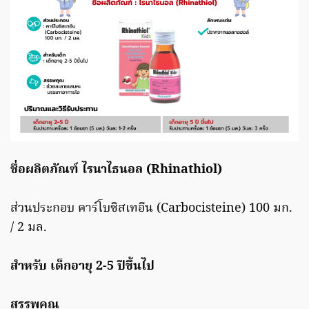
ชื่อผลิตภัณฑ์ ไรนาไธนอล (
Rhinathiol)
ส่วนประกอบ คาร์โบซิสเทอีน (Carbocisteine) 100 มก.
/ 2 มล.
สำหรับ
เด็กอายุ 2-5 ปีขึ้นไป
สรรพคุณ