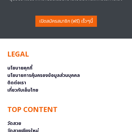
เปิดสมัครสมาชิก (ฟรี) เร็วๆนี้
LEGAL
นโยบายคุกกี้
นโยบายการคุ้มครองข้อมูลส่วนบุคคล
ติดต่อเรา
เกี่ยวกับเอ็มไทย
TOP CONTENT
วัดสวย
วัดสวยเชียงใหม่