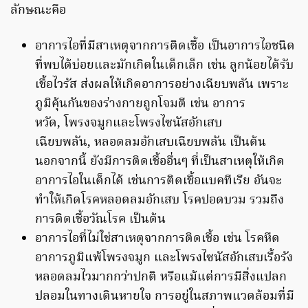
ลักษณะคือ
อาการไอที่มีสาเหตุจากการติดเชื้อ เป็นอาการไอชนิด
ที่พบได้บ่อยและมักเกิดในเด็กเล็ก เช่น ลูกน้อยได้รับ
เชื้อไวรัส ส่งผลให้เกิดอาการอย่างเฉียบพลัน เพราะ
ภูมิคุ้นกันของร่างกายถูกโจมตี เช่น อาการ
หวัด, โพรงจมูกและโพรงไซนัสอักเสบ
เฉียบพลัน, หลอดลมอักเสบเฉียบพลัน เป็นต้น
นอกจากนี้ ยังมีการติดเชื้ออื่นๆ ที่เป็นสาเหตุให้เกิด
อาการไอในเด็กได้ เช่นการติดเชื้อแบคทีเรีย อันจะ
ทำให้เกิดโรคหลอดลมอักเสบ โรคปอดบวม รวมถึง
การติดเชื้อวัณโรค เป็นต้น
อาการไอที่ไม่ใช่สาเหตุจากการติดเชื้อ เช่น โรคหืด
อาการภูมิแพ้โพรงจมูก และโพรงไซนัสอักเสบเรื้อรัง
หลอดลมไวมากกว่าปกติ หรือแม้แต่การมีสิ่งแปลก
ปลอมในทางเดินหายใจ การอยู่ในสภาพแวดล้อมที่มี