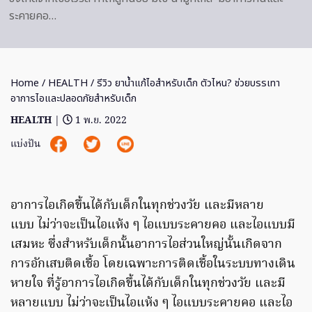
ระคายคอ…
Home
/
HEALTH
/ รีวิว ยาน้ำแก้ไอสำหรับเด็ก ตัวไหน? ช่วยบรรเทา
อาการไอและปลอดภัยสำหรับเด็ก
HEALTH
|
1 พ.ย. 2022
แบ่งปัน
อาการไอเกิดขึ้นได้กับเด็กในทุกช่วงวัย และมีหลาย
แบบ ไม่ว่าจะเป็นไอแห้ง ๆ ไอแบบระคายคอ และไอแบบมี
เสมหะ ซึ่งสำหรับเด็กนั้นอาการไอส่วนใหญ่นั้นเกิดจาก
การอักเสบติดเชื้อ โดยเฉพาะการติดเชื้อในระบบทางเดิน
หายใจ ที่รู้อาการไอเกิดขึ้นได้กับเด็กในทุกช่วงวัย และมี
หลายแบบ ไม่ว่าจะเป็นไอแห้ง ๆ ไอแบบระคายคอ และไอ