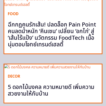
FOOD
ฉีกกฎคนรักเส้น! ปลดล็อก Pain Point
คนลดน้ำหนัก ‘คินเซน’ เปลี่ยน ‘อกไก่’ สู่
‘เส้นไร้แป้ง’ นวัตกรรม FoodTech เนื้อ
นุ่มตอบโจทย์เทรนด์เฮลตี้
DECOR
5 ดอกไม้มงคล ความหมายดี เพิ่มความ
สวยงามให้กับบ้าน